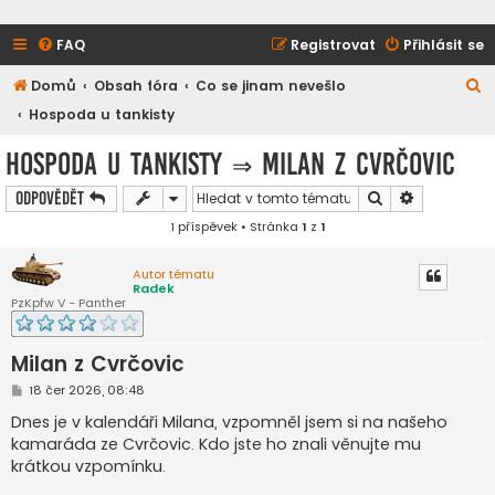
FAQ
Registrovat
Přihlásit se
H
Domů
Obsah fóra
Co se jinam nevešlo
l
Hospoda u tankisty
e
Hospoda u tankisty
⇒
Milan z Cvrčovic
d
Hledat
Pokročilé h
Odpovědět
a
1 příspěvek • Stránka
1
z
1
t
Autor tématu
Radek
PzKpfw V - Panther
Milan z Cvrčovic
P
18 čer 2026, 08:48
ř
í
Dnes je v kalendáři Milana, vzpomněl jsem si na našeho
s
kamaráda ze Cvrčovic. Kdo jste ho znali věnujte mu
p
ě
krátkou vzpomínku.
v
e