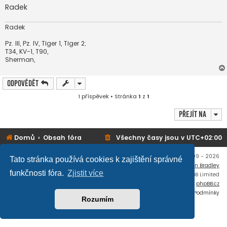
k
Radek
Radek
Pz. III, Pz. IV, Tiger 1, Tiger 2;
T34, KV-1, T90,
Sherman,
Odpovědět
1 příspěvek • Stránka
1
z
1
Přejít na
Domů
Obsah fóra
Všechny časy jsou v
UTC+02:00
Copyright © mujtank.cz 2009 - 2026
Tato stránka používá cookies k zajištění správné
Flat Style by
Ian Bradley
funkčnosti fóra.
Zjistit více
Založeno na
phpBB
® Forum Software © phpBB Limited
Český překlad –
phpBB.cz
Soukromí
|
Podmínky
Rozumím