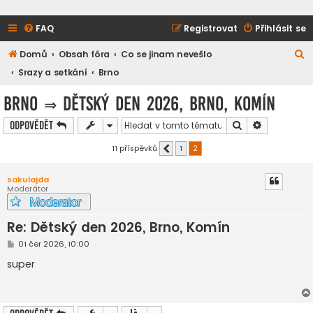
FAQ
Registrovat
Přihlásit se
H
Domů
Obsah fóra
Co se jinam nevešlo
l
Srazy a setkání
Brno
e
Brno
⇒
Dětský den 2026, Brno, Komín
d
Hledat
Pokročilé h
Odpovědět
a
t
11 příspěvků
1
2
Předchozí
sakulajda
Moderátor
Re: Dětský den 2026, Brno, Komín
P
01 čer 2026, 10:00
ř
í
super
s
p
ě
v
e