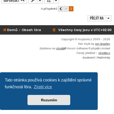
Odpovědět
k
11 příspěvků
1
2
Předchozí
Přejít na
Domů
Obsah fóra
Všechny časy jsou v
UTC+02:00
Copyright © mujtank.cz 2009 - 2026
Flat Style by
Ian Bradley
Založeno na
phpBB
® Forum Software © phpBB Limited
Český překlad –
phpBB.cz
Soukromí
|
Podmínky
Tato stránka používá cookies k zajištění správné
funkčnosti fóra.
Zjistit více
Rozumím