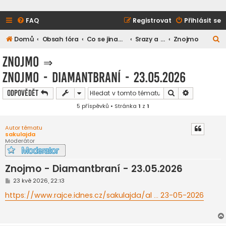
FAQ
Registrovat
Přihlásit se
H
Domů
Obsah fóra
Co se jinam nevešlo
Srazy a setkání
Znojmo
l
Znojmo
⇒
e
Znojmo - Diamantbraní - 23.05.2026
d
a
Hledat
Pokročilé h
Odpovědět
t
5 příspěvků • Stránka
1
z
1
Autor tématu
sakulajda
Moderátor
Znojmo - Diamantbraní - 23.05.2026
P
23 kvě 2026, 22:13
ř
í
https://www.rajce.idnes.cz/sakulajda/al ... 23-05-2026
s
p
ě
v