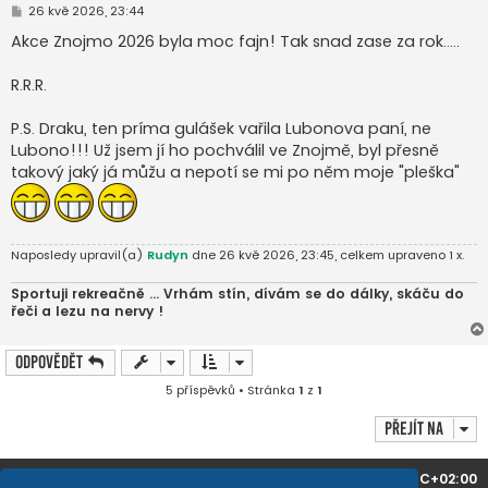
P
26 kvě 2026, 23:44
ř
í
Akce Znojmo 2026 byla moc fajn! Tak snad zase za rok.....
s
p
ě
R.R.R.
v
e
k
P.S. Draku, ten príma gulášek vařila Lubonova paní, ne
Lubono!!! Už jsem jí ho pochválil ve Znojmě, byl přesně
takový jaký já můžu a nepotí se mi po něm moje "pleška"
Naposledy upravil(a)
Rudyn
dne 26 kvě 2026, 23:45, celkem upraveno 1 x.
Sportuji rekreačně ... Vrhám stín, dívám se do dálky, skáču do
řeči a lezu na nervy !
Odpovědět
5 příspěvků • Stránka
1
z
1
Přejít na
Domů
Obsah fóra
Všechny časy jsou v
UTC+02:00