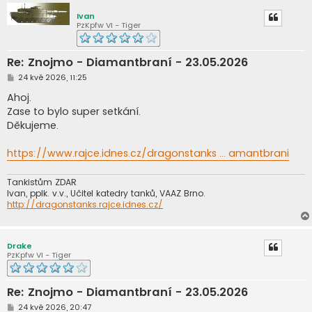
e
k
Ivan
PzKpfw VI - Tiger
Re: Znojmo - Diamantbraní - 23.05.2026
P
24 kvě 2026, 11:25
ř
í
Ahoj.
s
Zase to bylo super setkání.
p
ě
Děkujeme.
v
e
k
https://www.rajce.idnes.cz/dragonstanks ... amantbrani
Tankistům ZDAR
Ivan, pplk. v.v., Učitel katedry tanků, VAAZ Brno.
http://dragonstanks.rajce.idnes.cz/
Drake
PzKpfw VI - Tiger
Re: Znojmo - Diamantbraní - 23.05.2026
P
24 kvě 2026, 20:47