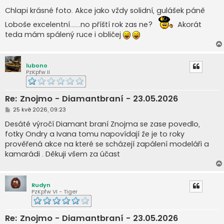
ř
í
Chlapi krásné foto. Akce jako vždy solidní, gulášek páně
s
p
Loboše excelentní.......no příští rok zas ne?
Akorát
ě
teda mám spálený ruce i obličej
v
e
k
lubono
PzKpfw II
Re: Znojmo - Diamantbraní - 23.05.2026
P
25 kvě 2026, 09:23
ř
í
Desáté výročí Diamant braní Znojma se zase povedlo,
s
fotky Ondry a Ivana tomu napovídají že je to roky
p
ě
prověřená akce na které se scházejí zapálení modeláři a
v
kamarádi . Děkuji všem za účast
e
k
Rudyn
PzKpfw VI - Tiger
Re: Znojmo - Diamantbraní - 23.05.2026