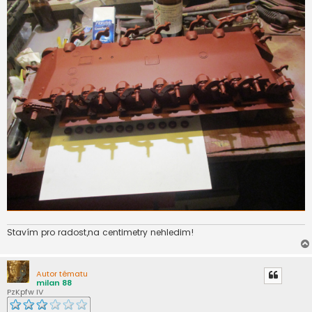
Stavím pro radost,na centimetry nehledim!
Autor tématu
milan 88
PzKpfw IV