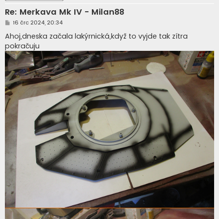
Re: Merkava Mk IV - Milan88
P
16 črc 2024, 20:34
ř
í
Ahoj,dneska začala lakýrnická,když to vyjde tak zítra
s
pokračuju
p
ě
v
e
k