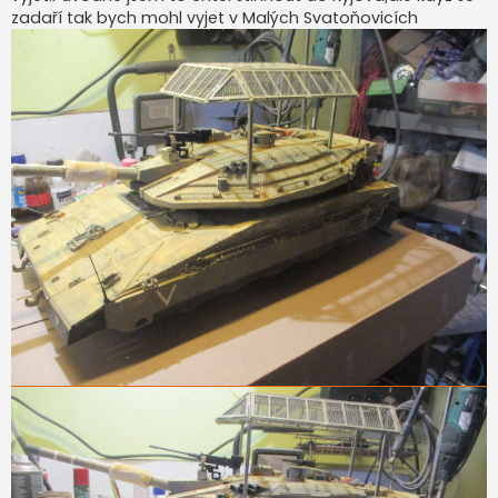
zadaří tak bych mohl vyjet v Malých Svatoňovicích