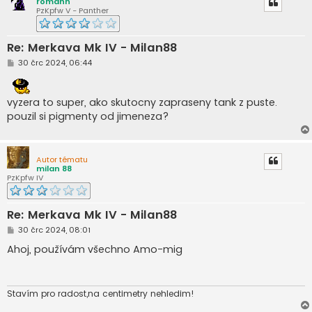
romann
PzKpfw V - Panther
Re: Merkava Mk IV - Milan88
P
30 črc 2024, 06:44
ř
í
s
p
vyzera to super, ako skutocny zapraseny tank z puste.
ě
pouzil si pigmenty od jimeneza?
v
e
k
Autor tématu
milan 88
PzKpfw IV
Re: Merkava Mk IV - Milan88
P
30 črc 2024, 08:01
ř
í
Ahoj, používám všechno Amo-mig
s
p
ě
v
e
Stavím pro radost,na centimetry nehledim!
k