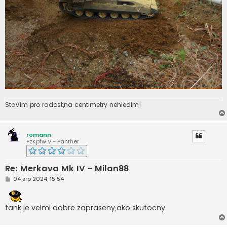
Stavím pro radost,na centimetry nehledim!
romann
PzKpfw V - Panther
Re: Merkava Mk IV - Milan88
P
04 srp 2024, 15:54
ř
í
s
p
tank je velmi dobre zapraseny,ako skutocny
ě
v
e