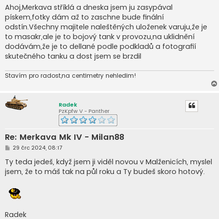
í
Ahoj,Merkava stříklá a dneska jsem ju zasypával
s
pískem,fotky dám až to zaschne bude finální
p
ě
odstín.Všechny majitele naleštěných uloženek varuju,že je
v
to masakr,ale je to bojový tank v provozu,na uklidnění
e
k
dodávám,že je to dellané podle podkladů a fotografií
skutečného tanku a dost jsem se brzdil
Stavím pro radost,na centimetry nehledim!
Radek
PzKpfw V - Panther
Re: Merkava Mk IV - Milan88
P
29 črc 2024, 08:17
ř
í
Ty teda jedeš, když jsem ji viděl novou v Malženicích, myslel
s
jsem, že to máš tak na půl roku a Ty budeš skoro hotový.
p
ě
v
e
k
Radek