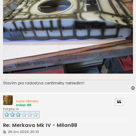
Stavím pro radost,na centimetry nehledim!
Autor tématu
milan 88
PzKpfw IV
Re: Merkava Mk IV - Milan88
P
26 črc 2024, 20:13
ř