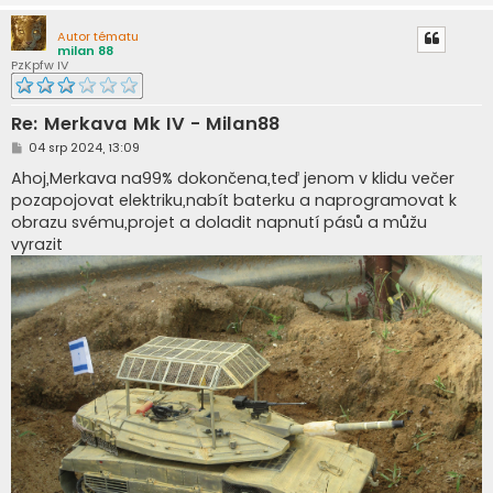
Autor tématu
milan 88
PzKpfw IV
Re: Merkava Mk IV - Milan88
P
04 srp 2024, 13:09
ř
í
Ahoj,Merkava na99% dokončena,teď jenom v klidu večer
s
pozapojovat elektriku,nabít baterku a naprogramovat k
p
ě
obrazu svému,projet a doladit napnutí pásů a můžu
v
vyrazit
e
k