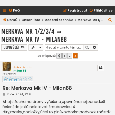
FAQ
Registrovat
Přihlásit se
H
Domů
Obsah fóra
Moderní technika
Merkava Mk 1/2/3/4
l
Merkava Mk 1/2/3/4
⇒
e
Merkava Mk IV - Milan88
d
a
Hledat
Pokročilé h
Odpovědět
t
29 příspěvků
1
2
3
Předchozí
Autor tématu
milan 88
PzKpfw IV
Re: Merkava Mk IV - Milan88
P
15 črc 2024, 22:17
ř
í
Ahoj,střecha na drony vyřešena,upevněna,nejjednoduší
s
řešení,do jeklů naletovat šroubovnicu,4
p
ě
díry,matky,podložky,účel to plní.Rozborka podvozku,nástřik
v