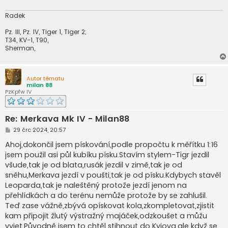
Radek
Pz. III, Pz. IV, Tiger 1, Tiger 2;
T34, KV-1, T90,
Sherman,
Autor tématu
milan 88
PzKpfw IV
Re: Merkava Mk IV - Milan88
P
29 črc 2024, 20:57
ř
í
Ahoj,dokončil jsem pískování,podle propočtu k měřítku 1:16
s
jsem použil asi půl kubíku písku.Stavím stylem-Tigr jezdil
p
ě
všude,tak je od blata,rusák jezdil v zimě,tak je od
v
sněhu,Merkava jezdí v poušti,tak je od písku.Kdybych stavěl
e
k
Leoparda,tak je naleštěný protože jezdí jenom na
přehlídkách a do terénu nemůže protože by se zahlušil.
Teď zase vážně,zbývá opískovat kola,zkompletovat,zjistit
kam připojit žlutý výstražný majáček,odzkoušet a můžu
vyjet.Původně jsem to chtěl stihnout do Kyjova,ale když se