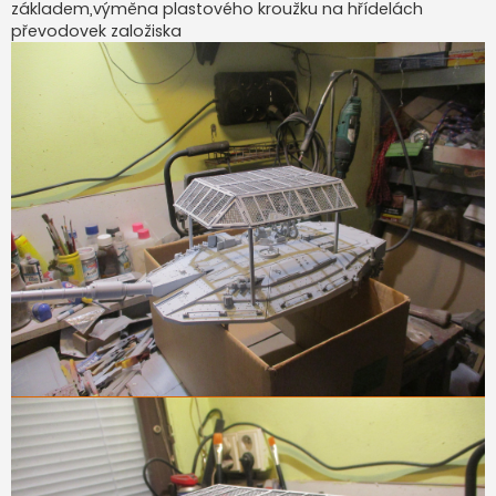
základem,výměna plastového kroužku na hřídelách
e
k
převodovek založiska