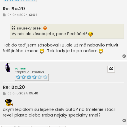
Re: Ba.20
P
04 úno 2024, 13:04
ř
í
s
sourekv
píše:
p
ě
Vy nás ale zásobujete, pane Pecháček!
v
e
k
Tak do teď jsem zásoboval FB ,ale už mě nebavilo mluvit
řečí jiného kmene
. Tak tady je to po našem
romann
PzKpfw V - Panther
Re: Ba.20
P
05 úno 2024, 05:48
ř
í
s
p
akym lepidlom su lepene diely auta? na tmelenie stacil
ě
revell plasto alebo treba nejaky specialny tmel?
v
e
k