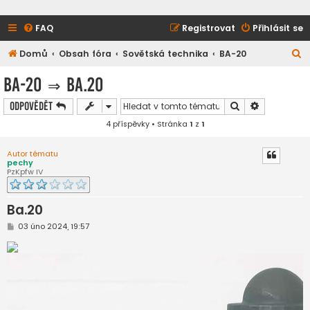
FAQ
Registrovat
Přihlásit se
H
Domů
Obsah fóra
Sovětská technika
BA-20
l
BA-20
⇒
Ba.20
e
Hledat
Pokročilé h
Odpovědět
d
4 příspěvky • Stránka
1
z
1
a
t
Autor tématu
pechy
PzKpfw IV
Ba.20
P
03 úno 2024, 19:57
ř
í
s
p
ě
v
e
k