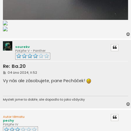
sourekv
PzKpfw V - Panther
Re: Ba.20
P
04 úno 2024, 11:52
ř
í
Vy nás ale zásobujete, pane Pecháček!
s
p
ě
v
e
Mysleli jsme to dobře, ale dopadlo to jako vždycky
k
Autor tématu
pechy
PzKpfw IV