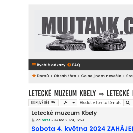
Rychlé odkazy
FAQ
Domů
Obsah fóra
Co se jinam nevešlo
Sra
Letecké muzeum Kbely
⇒
Letecké
H
Odpovědět
Letecké muzeum Kbely
P
od
mrst
»
04 led 2024, 18:53
ř
Sobota 4. května 2024 ZAHÁJ
í
s