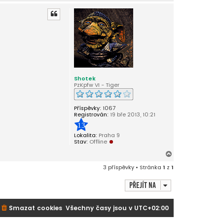
a
h
o
r
u
Shotek
PzKpfw VI - Tiger
Příspěvky:
1067
Registrován:
19 bře 2013, 10:21
13
Lokalita:
Praha 9
Stav:
Offline
N
a
3 příspěvky • Stránka
1
z
1
h
o
Přejít na
r
u
Smazat cookies
Všechny časy jsou v
UTC+02:00