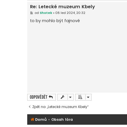
Re: Letecké muzeum Kbely
P
od
Shotek
»
08 led 2024, 20:32
ř
í
to by mohlo být fajnové
s
p
ě
v
e
k
Odpovědět
Zpět na „Letecké muzeum Kbely“
Domů
Obsah fóra