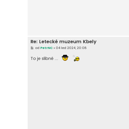
p
ě
v
e
k
Re: Letecké muzeum Kbely
P
od
PetrNC
»
04 led 2024, 20:08
ř
í
To je slibné ....
s
p
ě
v
e
k