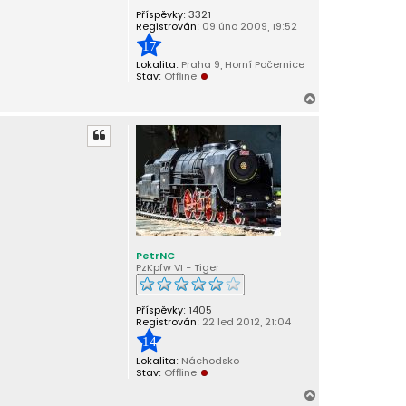
Příspěvky:
3321
Registrován:
09 úno 2009, 19:52
17
Lokalita:
Praha 9, Horní Počernice
Stav:
Offline
N
a
h
o
r
u
PetrNC
PzKpfw VI - Tiger
Příspěvky:
1405
Registrován:
22 led 2012, 21:04
14
Lokalita:
Náchodsko
Stav:
Offline
N