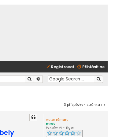
Registrovat
Přihlásit se
Hledat
Pokročilé hledání
3 příspěvky • Stránka
1
z
1
Autor tématu
mrst
PzKpfw VI - Tiger
bely