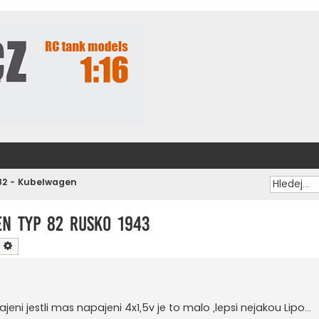
82 - Kubelwagen
n typ 82 Rusko 1943
ledat
Pokročilé hledání
ajeni jestli mas napajeni 4x1,5v je to malo ,lepsi nejakou Lipo...