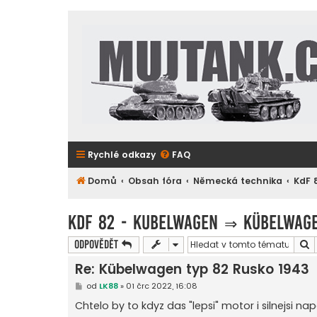
Rychlé odkazy
FAQ
Domů
Obsah fóra
Německá technika
KdF 
KdF 82 - Kubelwagen
⇒
Kübelwage
H
Odpovědět
Re: Kübelwagen typ 82 Rusko 1943
P
od
LK88
»
01 črc 2022, 16:08
ř
í
Chtelo by to kdyz das "lepsi" motor i silnejsi nap
s