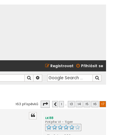
Registrovat
Přihlásit se
Hledat
Pokročilé hledání
Stránka
17
z
17
163 příspěvků
1
…
13
14
15
16
17
Předchozí
LK88
PzKpfw VI - Tiger