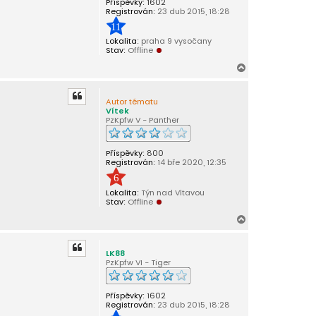
Příspěvky:
1602
Registrován:
23 dub 2015, 18:28
11
Lokalita:
praha 9 vysočany
Stav:
Offline
N
a
h
Autor tématu
o
Vítek
r
PzKpfw V - Panther
u
Příspěvky:
800
Registrován:
14 bře 2020, 12:35
6
Lokalita:
Týn nad Vltavou
Stav:
Offline
N
a
h
LK88
o
PzKpfw VI - Tiger
r
u
Příspěvky:
1602
Registrován:
23 dub 2015, 18:28