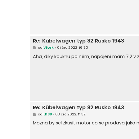
p
ě
v
e
k
Re: Kübelwagen typ 82 Rusko 1943
P
od
Vítek
»
01 črc 2022, 16:30
ř
í
Aha, díky kouknu po něm, napájení mám 7,2 v z
s
p
ě
v
e
k
Re: Kübelwagen typ 82 Rusko 1943
P
od
LK88
»
03 črc 2022, 11:32
ř
í
Mozna by sel zkusit motor co se prodava jako n
s
p
ě
v