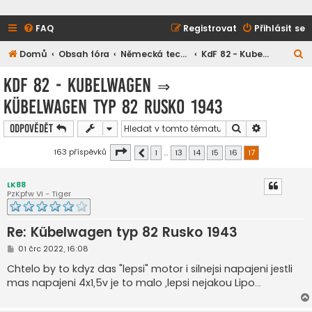
FAQ
Registrovat
Přihlásit se
H
Domů
Obsah fóra
Německá technika
KdF 82 - Kubelwagen
l
KdF 82 - Kubelwagen
⇒
e
Kübelwagen typ 82 Rusko 1943
d
a
Hledat
Pokročilé h
Odpovědět
t
Stránka
17
z
17
163 příspěvků
1
…
13
14
15
16
17
Předchozí
LK88
PzKpfw VI - Tiger
Re: Kübelwagen typ 82 Rusko 1943
P
01 črc 2022, 16:08
ř
í
Chtelo by to kdyz das "lepsi" motor i silnejsi napajeni jestli
s
mas napajeni 4x1,5v je to malo ,lepsi nejakou Lipo...
p
ě
v
e