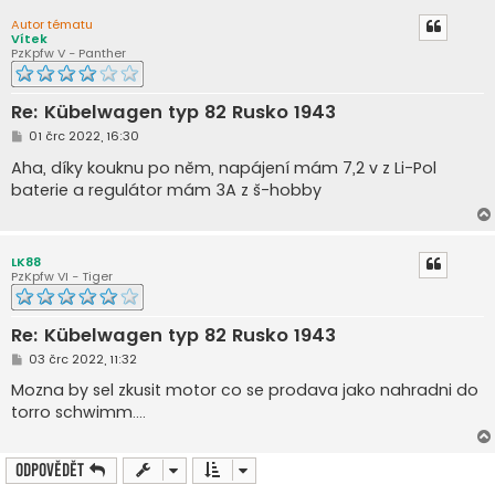
k
Autor tématu
Vítek
PzKpfw V - Panther
Re: Kübelwagen typ 82 Rusko 1943
P
01 črc 2022, 16:30
ř
í
Aha, díky kouknu po něm, napájení mám 7,2 v z Li-Pol
s
baterie a regulátor mám 3A z š-hobby
p
ě
v
e
k
LK88
PzKpfw VI - Tiger
Re: Kübelwagen typ 82 Rusko 1943
P
03 črc 2022, 11:32
ř
í
Mozna by sel zkusit motor co se prodava jako nahradni do
s
torro schwimm....
p
ě
v
e
Odpovědět
k