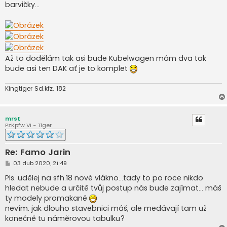
barvičky...
Až to dodělám tak asi bude Kubelwagen mám dva tak
bude asi ten DAK ať je to komplet
Kingtiger Sd.kfz. 182
mrst
PzKpfw VI - Tiger
Re: Famo Jarin
P
03 dub 2020, 21:49
ř
í
Pls. udělej na sfh.18 nové vlákno...tady to po roce nikdo
s
hledat nebude a určitě tvůj postup nás bude zajímat... máš
p
ě
ty modely promakané
v
nevím. jak dlouho stavebnici máš, ale medávají tam už
e
k
konečně tu náměrovou tabulku?