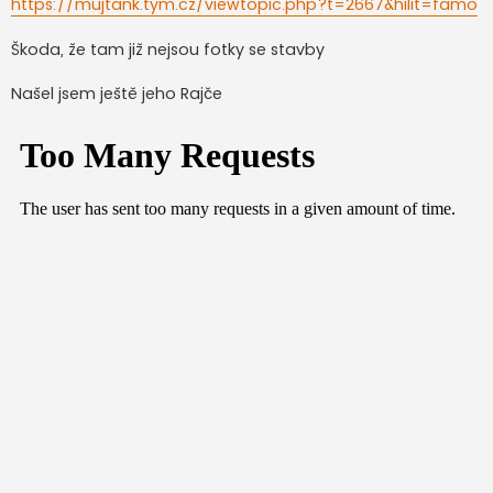
https://mujtank.tym.cz/viewtopic.php?t=2667&hilit=famo
v
e
k
Škoda, že tam již nejsou fotky se stavby
Našel jsem ještě jeho Rajče