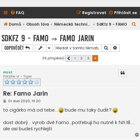
FAQ
Registrovat
Přihlásit se
H
Domů
Obsah fóra
Německá technika
SdKfz 9 - FAMO
l
SdKfz 9 - FAMO
⇒
Famo Jarin
e
Hledat
Pokročilé h
Odpovědět
d
a
39 příspěvků
1
2
3
4
Předchozí
t
mrst
PzKpfw VI - Tiger
Re: Famo Jarin
P
01 dub 2020, 19:20
ř
í
to cigárko má od tebe...
bude mu taky čudit?
s
p
ě
dost dobrý... vyrob dvě Famo...potřebuji ho nutně k fsh.18....
v
ale asi budeš rychlejší
e
k