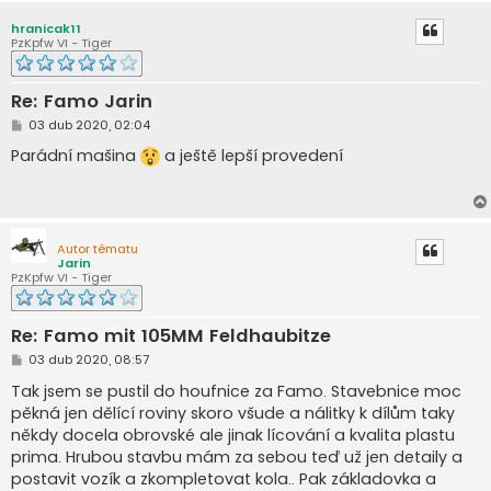
hranicak11
PzKpfw VI - Tiger
Re: Famo Jarin
P
03 dub 2020, 02:04
ř
í
Parádní mašina
a ještě lepší provedení
s
p
ě
v
e
k
Autor tématu
Jarin
PzKpfw VI - Tiger
Re: Famo mit 105MM Feldhaubitze
P
03 dub 2020, 08:57
ř
í
Tak jsem se pustil do houfnice za Famo. Stavebnice moc
s
pěkná jen dělící roviny skoro všude a nálitky k dílům taky
p
ě
někdy docela obrovské ale jinak lícování a kvalita plastu
v
prima. Hrubou stavbu mám za sebou teď už jen detaily a
e
k
postavit vozík a zkompletovat kola.. Pak základovka a