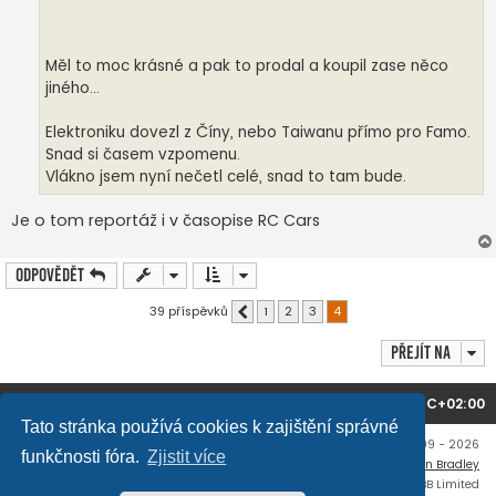
Měl to moc krásné a pak to prodal a koupil zase něco
jiného...
Elektroniku dovezl z Číny, nebo Taiwanu přímo pro Famo.
Snad si časem vzpomenu.
Vlákno jsem nyní nečetl celé, snad to tam bude.
Je o tom reportáž i v časopise RC Cars
Odpovědět
39 příspěvků
1
2
3
4
Předchozí
Přejít na
Domů
Obsah fóra
Všechny časy jsou v
UTC+02:00
Tato stránka používá cookies k zajištění správné
Copyright © mujtank.cz 2009 - 2026
funkčnosti fóra.
Zjistit více
Flat Style by
Ian Bradley
Založeno na
phpBB
® Forum Software © phpBB Limited