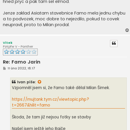
hned pryc a pak tam sel elmod.
Jenze zaklad Asiatam stavebnice Famo mela jednu chybu
a to podvozek, moc dobre to nejezdilo, pokud to covek
neupravil, proto to Milan prodal.
Vítek
PzKpfw V - Panther
Re: Famo Jarin
P
11 úno 2022, 18:17
ř
í
s
Ivan
píše:
p
ě
Vzpomněl jsem si, že Famo také dělal Milan Šimek.
v
e
k
https://mujtank.tym.cz/viewtopic.php?
t=2667&hilit=famo
Škoda, že tam již nejsou fotky se stavby
Našel jsem ještě jeho Rajče