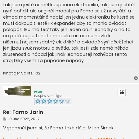
s
tak jsem ještě neměl koupenou elektroniku, tak jsem ji chtěl
p
ě
nyní pořídit ale originál modul pro Famo se už nevyrábí a
v
elmod momentálně nabízí jen jednu elektroniku ke které se
e
k
musí dokoupit ještě Fx expander aby to mohlo ovládat
polopás. IBU má teď taky jen jeden druh jednotky a na to
co potřebuji u tohoto modelu mi funkce navíc k
ničemu(nejsem zdatný elektrikář o ovladač vysílaček)chci
jen jízdu zvuk motoru a světla, tak jestli zde nemá někdo
zkušenosti a nápad jak jinak jednodušeji rozhýbat tento
stroj Díky všem za případné nápady
Kingtiger Sd.kfz. 182
Ivan
PzKpfw VI - Tiger
Re: Famo Jarin
P
10 úno 2022, 20:17
ř
í
Vzpomněl jsem si, že Famo také dělal Milan Šimek.
s
p
ě