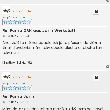
Autor tématu
Jarin
PzKpfw VI - Tiger
Re: Famo DAK aus Jarin Werkstatt
P
03 dub 2020, 23:18
ř
í
Ahoj vidíš to mě nenapadlo tak já to přesunu do vlákna.
s
Jinak stavebnici mám taky docela dlouho a tabulka tam
p
ě
taky není...
v
e
k
Kingtiger Sd.kfz. 182
Autor tématu
Jarin
PzKpfw VI - Tiger
Re: Famo Jarin
P
08 úno 2022, 14:08
ř
í
Mám dotaz ohledně tohoto mazlíka. Když jsem ho stavěl