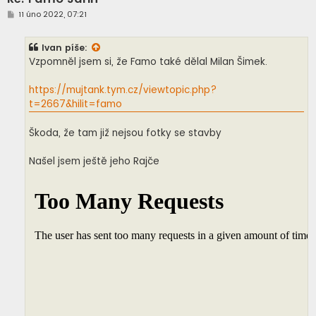
P
11 úno 2022, 07:21
ř
í
s
Ivan
píše:
p
ě
Vzpomněl jsem si, že Famo také dělal Milan Šimek.
v
e
k
https://mujtank.tym.cz/viewtopic.php?
t=2667&hilit=famo
Škoda, že tam již nejsou fotky se stavby
Našel jsem ještě jeho Rajče