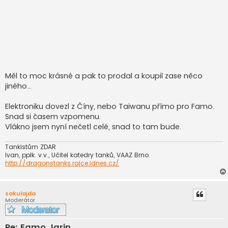
Měl to moc krásné a pak to prodal a koupil zase něco
jiného...
Elektroniku dovezl z Číny, nebo Taiwanu přímo pro Famo.
Snad si časem vzpomenu.
Vlákno jsem nyní nečetl celé, snad to tam bude.
Tankistům ZDAR
Ivan, pplk. v.v., Učitel katedry tanků, VAAZ Brno.
http://dragonstanks.rajce.idnes.cz/
sakulajda
Moderátor
Re: Famo Jarin