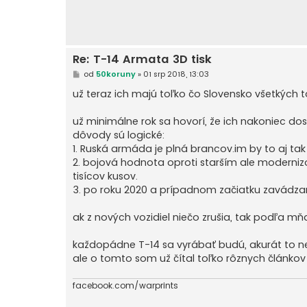
Re: T-14 Armata 3D tisk
P
od
50koruny
»
01 srp 2018, 13:03
ř
í
už teraz ich majú toľko čo Slovensko všetkých
s
p
ě
už minimálne rok sa hovorí, že ich nakoniec dost
v
dôvody sú logické:
e
k
1. Ruská armáda je plná brancov.im by to aj tak 
2. bojová hodnota oproti starším ale moderni
tisícov kusov.
3. po roku 2020 a prípadnom začiatku zavádza
ak z nových vozidiel niečo zrušia, tak podľa m
každopádne T-14 sa vyrábať budú, akurát to ne
ale o tomto som už čítal toľko rôznych článko
facebook.com/warprints