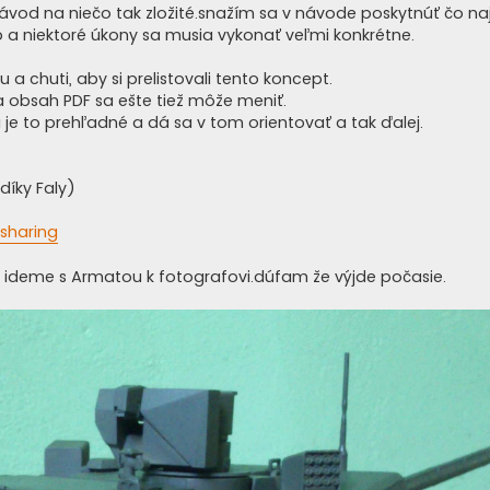
ávod na niečo tak zložité.snažím sa v návode poskytnúť čo naj
up a niektoré úkony sa musia vykonať veľmi konkrétne.
a chuti, aby si prelistovali tento koncept.
a obsah PDF sa ešte tiež môže meniť.
 je to prehľadné a dá sa v tom orientovať a tak ďalej.
díky Faly)
=sharing
ň ideme s Armatou k fotografovi.dúfam že výjde počasie.