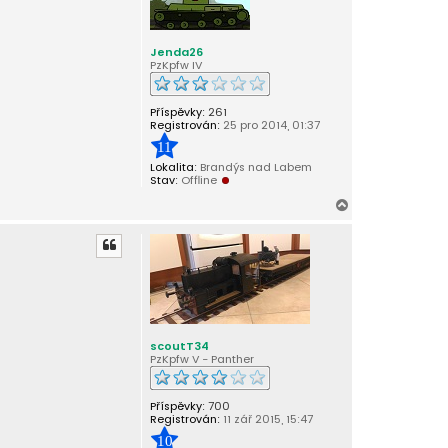
r
u
Jenda26
PzKpfw IV
Příspěvky:
261
Registrován:
25 pro 2014, 01:37
11
Lokalita:
Brandýs nad Labem
Stav:
Offline
N
a
h
o
r
u
scoutT34
PzKpfw V - Panther
Příspěvky:
700
Registrován:
11 zář 2015, 15:47
10