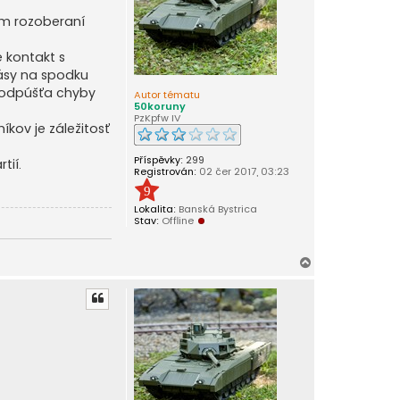
m rozoberaní
 kontakt s
pásy na spodku
neodpúšťa chyby
Autor tématu
50koruny
PzKpfw IV
íkov je záležitosť
Příspěvky:
299
tií.
Registrován:
02 čer 2017, 03:23
9
Lokalita:
Banská Bystrica
Stav:
Offline
N
a
h
o
r
u