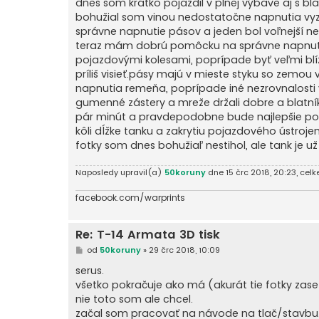
dnes som krátko pojazdil v plnej výbave aj s bla
p
ě
bohužial som vinou nedostatočne napnutia v
v
správne napnutie pásov a jeden bol voľnejší ne
e
k
teraz mám dobrú pomôcku na správne napnutie
pojazdovými kolesami, poprípade byť veľmi blí
príliš visieť.pásy majú v mieste styku so zemo
napnutia remeňa, poprípade iné nezrovnalosti
gumenné zástery a mreže držali dobre a blatníky 
pár minút a pravdepodobne bude najlepšie po k
kôli dĺžke tanku a zakrytiu pojazdového ústro
fotky som dnes bohužiaľ nestihol, ale tank je u
Naposledy upravil(a)
50koruny
dne 15 črc 2018, 20:23, celk
facebook.com/warprints
Re: T-14 Armata 3D tisk
P
od
50koruny
»
29 črc 2018, 10:09
ř
í
serus.
s
všetko pokračuje ako má (akurát tie fotky zas
p
ě
nie toto som ale chcel.
v
začal som pracovať na návode na tlač/stavbu
e