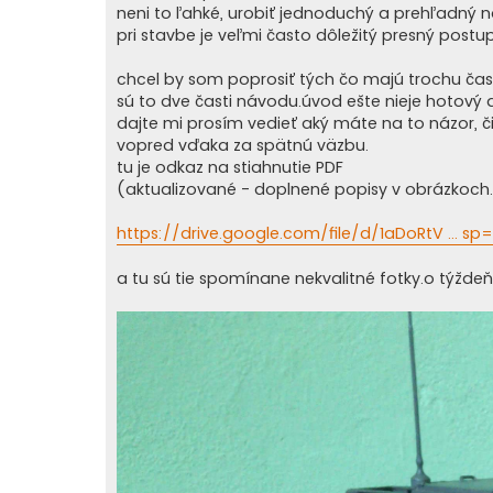
k
neni to ľahké, urobiť jednoduchý a prehľadný n
pri stavbe je veľmi často dôležitý presný post
chcel by som poprosiť tých čo majú trochu času 
sú to dve časti návodu.úvod ešte nieje hotový 
dajte mi prosím vedieť aký máte na to názor, či
vopred vďaka za spätnú väzbu.
tu je odkaz na stiahnutie PDF
(aktualizované - doplnené popisy v obrázkoch.
https://drive.google.com/file/d/1aDoRtV ... sp
a tu sú tie spomínane nekvalitné fotky.o týžde