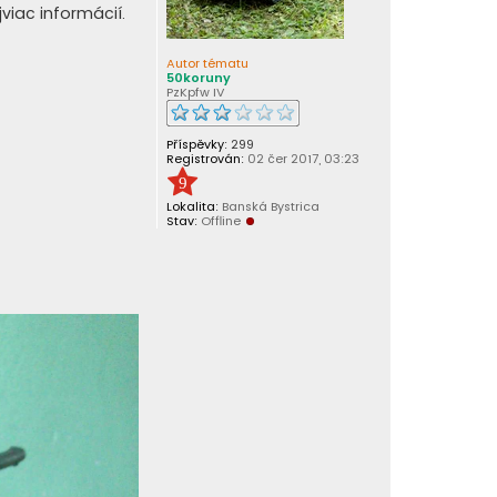
viac informácií.
Autor tématu
50koruny
PzKpfw IV
Příspěvky:
299
Registrován:
02 čer 2017, 03:23
9
Lokalita:
Banská Bystrica
Stav:
Offline