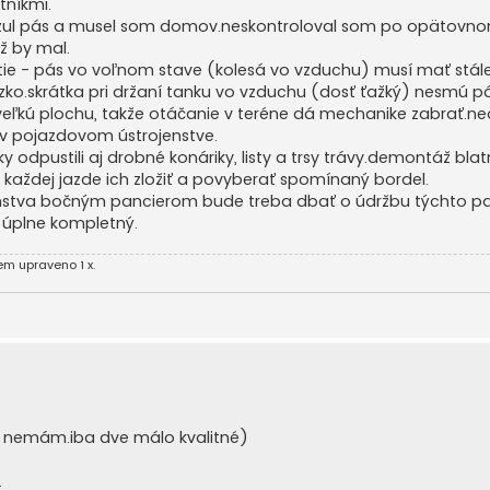
tníkmi.
yzul pás a musel som domov.neskontroloval som po opätovno
ž by mal.
 - pás vo voľnom stave (kolesá vo vzduchu) musí mať stále
zko.skrátka pri držaní tanku vo vzduchu (dosť ťažký) nesmú 
u veľkú plochu, takže otáčanie v teréne dá mechanike zabrať.
 v pojazdovom ústrojenstve.
odpustili aj drobné konáriky, listy a trsy trávy.demontáž blatn
aždej jazde ich zložiť a povyberať spomínaný bordel.
jenstva bočným pancierom bude treba dbať o údržbu týchto par
ž úplne kompletný.
em upraveno 1 x.
e nemám.iba dve málo kvalitné)
.