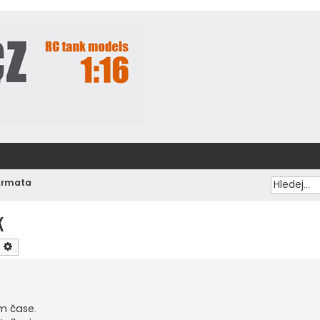
Armata
k
ledat
Pokročilé hledání
m čase.