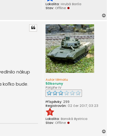
Lokalita:
Hrubá Borša
Stav:
Offline
N
a
h
o
r
u
edlnilo nákup
Autor tématu
a koľko bude.
50koruny
PzKpfw IV
Příspěvky:
299
Registrován:
02 čer 2017, 03:23
9
Lokalita:
Banská Bystrica
Stav:
Offline
N