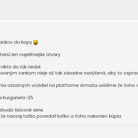
 tankov do kopy
anú len najelitnejšie útvary.
nikto do rúk nedal.
zovaným tankom nieje až tak zásadne navýšená, aby to osprav
nia ostatných vozidiel na platforme Armata uvidíme že čoho 
ňa Kurganets-25
budú tisícové série.
v že naozaj tažko povedať koľko a čoho nakoniec kúpia.