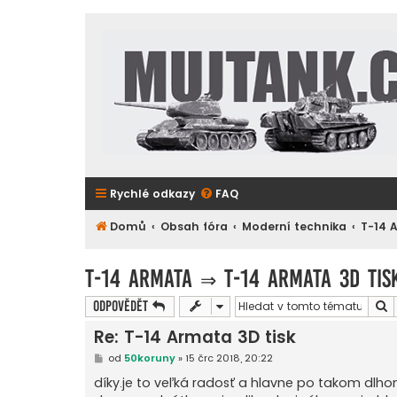
Rychlé odkazy
FAQ
Domů
Obsah fóra
Moderní technika
T-14 
T-14 Armata
⇒
T-14 Armata 3D tis
H
Odpovědět
Re: T-14 Armata 3D tisk
P
od
50koruny
»
15 črc 2018, 20:22
ř
í
díky.je to veľká radosť a hlavne po takom dlho
s