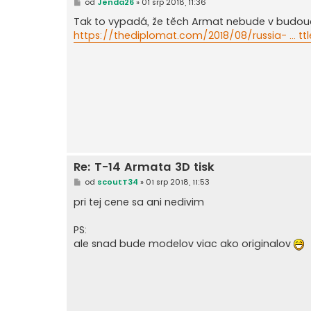
P
od
Jenda26
»
01 srp 2018, 11:36
ř
í
Tak to vypadá, že těch Armat nebude v budouc
s
https://thediplomat.com/2018/08/russia- ... tt
p
ě
v
e
k
Re: T-14 Armata 3D tisk
P
od
scoutT34
»
01 srp 2018, 11:53
ř
í
pri tej cene sa ani nedivim
s
p
ě
PS:
v
ale snad bude modelov viac ako originalov
e
k