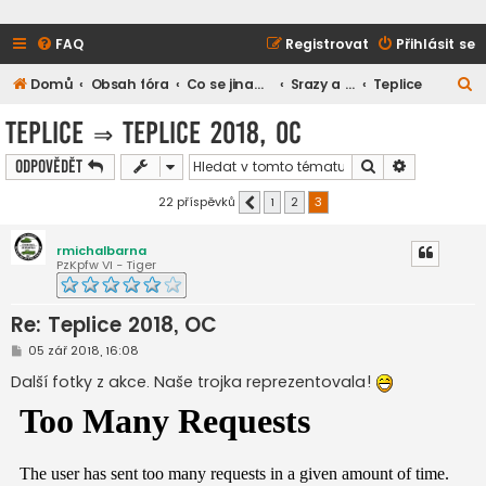
FAQ
Registrovat
Přihlásit se
H
Domů
Obsah fóra
Co se jinam nevešlo
Srazy a setkání
Teplice
l
Teplice
⇒
Teplice 2018, OC
e
Hledat
Pokročilé h
Odpovědět
d
a
22 příspěvků
1
2
3
Předchozí
t
rmichalbarna
PzKpfw VI - Tiger
Re: Teplice 2018, OC
P
05 zář 2018, 16:08
ř
í
Další fotky z akce. Naše trojka reprezentovala!
s
p
ě
v
e
k