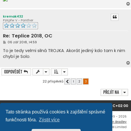
kremak432
PzKpfw V - Panther
Re: Teplice 2018, OC
P
06 zář 2018, 14:59
ř
í
To je tedy velmi silná TROJKA. Akorát jediný kdo tam k nim
s
chybí je Solo.
p
ě
v
e
Odpovědět
k
22 příspěvků
1
2
3
Předchozí
Přejít na
Domů
Obsah fóra
Všechny časy jsou v
UTC+02:00
Tato stránka používá cookies k zajištění správné
Copyright © mujtank.cz 2009 - 2026
funkčnosti fóra.
Zjistit více
Flat Style by
Ian Bradley
Založeno na
phpBB
® Forum Software © phpBB Limited