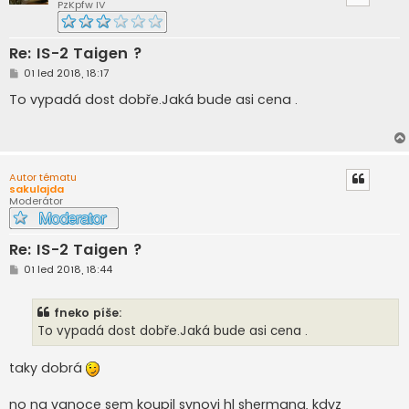
PzKpfw IV
Re: IS-2 Taigen ?
P
01 led 2018, 18:17
ř
í
To vypadá dost dobře.Jaká bude asi cena .
s
p
ě
v
e
k
Autor tématu
sakulajda
Moderátor
Re: IS-2 Taigen ?
P
01 led 2018, 18:44
ř
í
s
fneko píše:
p
ě
To vypadá dost dobře.Jaká bude asi cena .
v
e
k
taky dobrá
no na vanoce sem koupil synovi hl shermana, kdyz