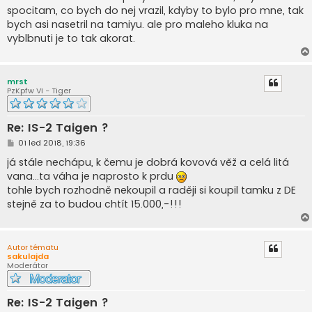
spocitam, co bych do nej vrazil, kdyby to bylo pro mne, tak
bych asi nasetril na tamiyu. ale pro maleho kluka na
vyblbnuti je to tak akorat.
mrst
PzKpfw VI - Tiger
Re: IS-2 Taigen ?
P
01 led 2018, 19:36
ř
í
já stále nechápu, k čemu je dobrá kovová věž a celá litá
s
vana...ta váha je naprosto k prdu
p
ě
tohle bych rozhodně nekoupil a raději si koupil tamku z DE
v
stejně za to budou chtít 15.000,-!!!
e
k
Autor tématu
sakulajda
Moderátor
Re: IS-2 Taigen ?