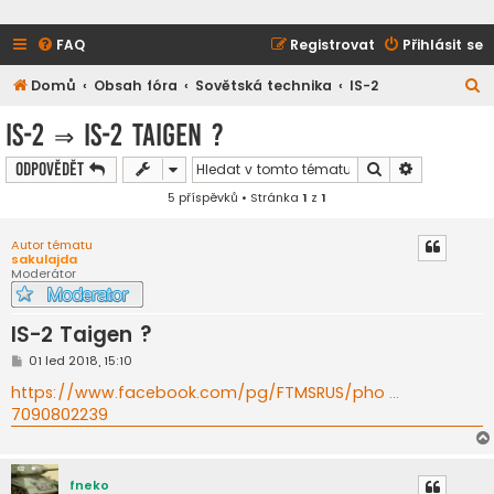
FAQ
Registrovat
Přihlásit se
H
Domů
Obsah fóra
Sovětská technika
IS-2
l
IS-2
⇒
IS-2 Taigen ?
e
Hledat
Pokročilé h
Odpovědět
d
5 příspěvků • Stránka
1
z
1
a
t
Autor tématu
sakulajda
Moderátor
IS-2 Taigen ?
P
01 led 2018, 15:10
ř
í
https://www.facebook.com/pg/FTMSRUS/pho ...
s
7090802239
p
ě
v
e
k
fneko