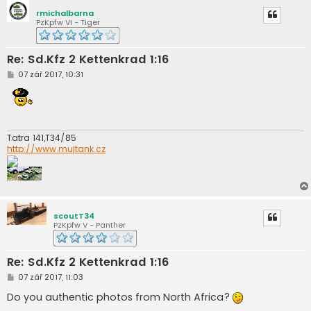
k
rmichalbarna
PzKpfw VI - Tiger
Re: Sd.Kfz 2 Kettenkrad 1:16
P
07 zář 2017, 10:31
ř
í
s
p
ě
v
e
Tatra 141,T34/85
k
http://www.mujtank.cz
scoutT34
PzKpfw V - Panther
Re: Sd.Kfz 2 Kettenkrad 1:16
P
07 zář 2017, 11:03
ř
í
Do you authentic photos from North Africa?
s