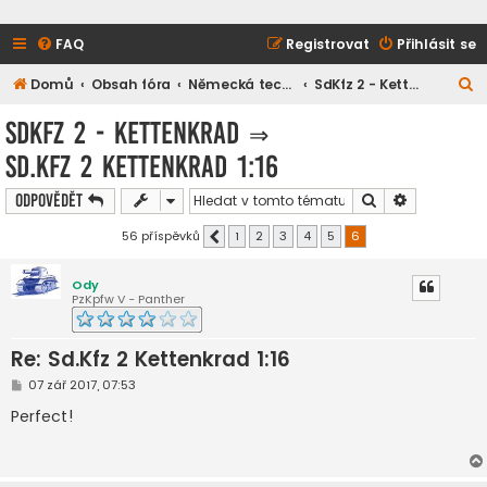
FAQ
Registrovat
Přihlásit se
H
Domů
Obsah fóra
Německá technika
SdKfz 2 - Kettenkrad
l
SdKfz 2 - Kettenkrad
⇒
e
Sd.Kfz 2 Kettenkrad 1:16
d
a
Hledat
Pokročilé h
Odpovědět
t
56 příspěvků
1
2
3
4
5
6
Předchozí
Ody
PzKpfw V - Panther
Re: Sd.Kfz 2 Kettenkrad 1:16
P
07 zář 2017, 07:53
ř
í
Perfect!
s
p
ě
v
e