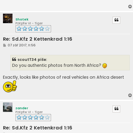
p
ě
v
e
k
Shotek
PzKpfw VI - Tiger
Re: Sd.Kfz 2 Kettenkrad 1:16
P
07 zář 2017, 11:56
ř
í
s
scoutT34 píše:
p
ě
Do you authentic photos from North Africa?
v
e
k
Exactly, looks like photos of real vehicles on Africa desert
zander
PzKpfw VI - Tiger
Re: Sd.Kfz 2 Kettenkrad 1:16