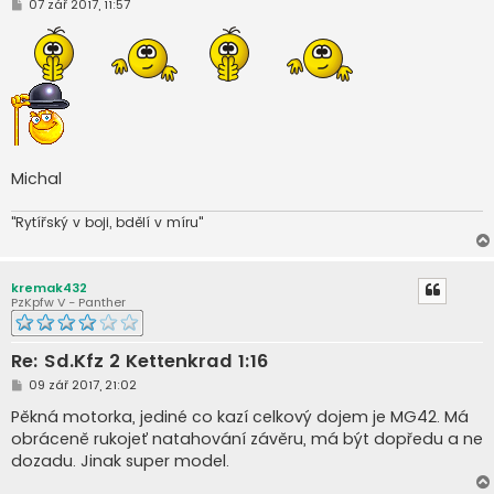
P
07 zář 2017, 11:57
ř
í
s
p
ě
v
e
k
Michal
"Rytířský v boji, bdělí v míru"
kremak432
PzKpfw V - Panther
Re: Sd.Kfz 2 Kettenkrad 1:16
P
09 zář 2017, 21:02
ř
í
Pěkná motorka, jediné co kazí celkový dojem je MG42. Má
s
obráceně rukojeť natahování závěru, má být dopředu a ne
p
ě
dozadu. Jinak super model.
v
e