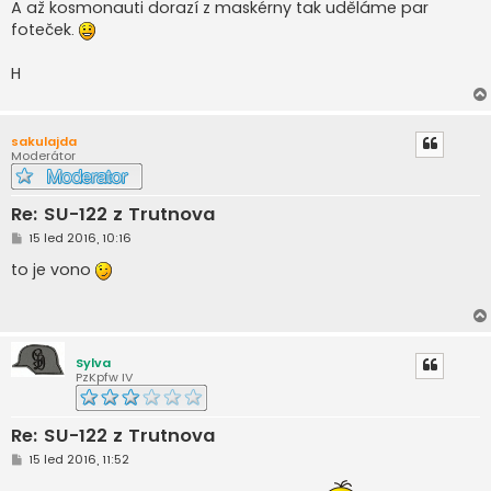
A až kosmonauti dorazí z maskérny tak uděláme par
p
ě
foteček.
v
e
k
H
sakulajda
Moderátor
Re: SU-122 z Trutnova
P
15 led 2016, 10:16
ř
í
to je vono
s
p
ě
v
e
k
Sylva
PzKpfw IV
Re: SU-122 z Trutnova
P
15 led 2016, 11:52
ř
í