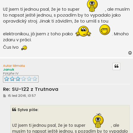
s
p
Už jsem ti jednou psal, že je to super
, ale musím
ě
v
to napsat ještě jednou, s pozadím by to vypadalo jako
e
opravdický stroj. Jinak ti závidím, že to umíš s tou
k
elektronikou, já jsem z toho pako
. Mnoho
zdaru v práci.
Čus Ivo
Autor tématu
Januk
PzKpfw IV
Re: SU-122 z Trutnova
P
15 led 2016, 13:57
ř
í
s
Sylva píše:
p
ě
v
e
Už jsem ti jednou psal, že je to super
, ale
k
musím to napsat ještě jednou, s pozadím by to vypadalo