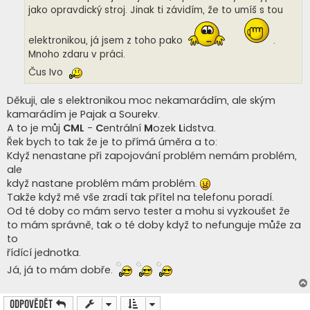
jako opravdický stroj. Jinak ti závidím, že to umíš s tou
elektronikou, já jsem z toho pako
.
Mnoho zdaru v práci.
Čus Ivo
Děkuji, ale s elektronikou moc nekamarádím, ale ským
kamarádím je Pajak a Sourekv.
A to je můj
CML
-
C
entrální
M
ozek
L
idstva.
Řek bych to tak že je to přímá úměra a to:
Když nenastane při zapojování problém nemám problém,
ale
když nastane problém mám problém.
Takže když mě vše zradí tak přítel na telefonu poradí.
Od té doby co mám servo tester a mohu si vyzkoušet že
to mám správně, tak o té doby když to nefunguje může za
to
řídící jednotka.
Já, já to mám dobře.
Odpovědět