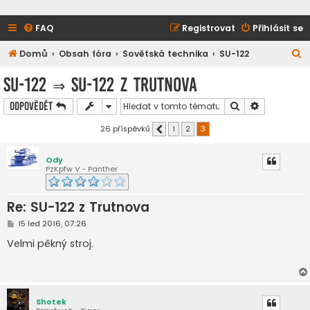
FAQ
Registrovat
Přihlásit se
H
Domů
Obsah fóra
Sovětská technika
SU-122
l
SU-122
⇒
SU-122 z Trutnova
e
Hledat
Pokročilé h
Odpovědět
d
a
26 příspěvků
1
2
3
Předchozí
t
Ody
PzKpfw V - Panther
Re: SU-122 z Trutnova
P
15 led 2016, 07:26
ř
í
Velmi pěkný stroj.
s
p
ě
v
e
k
Shotek