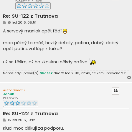
PzKpfw VI - Tiger
Re: SU-122 z Trutnova
P
15 led 2016, 08:51
ř
í
A servový maniak opět řádí
s
p
ě
moc pěkný to máš, hezký detaily, patina, dobrý, dobrý...
v
opět patinoval lógr z turka?
e
k
už se těšim, až ho zkouknu někdy naživo
Naposledy upravil(a)
Shotek
dne 21 led 2016, 22:46, celkem upraveno 2 x.
Autor tématu
Januk
PzKpfw IV
Re: SU-122 z Trutnova
P
15 led 2016, 10:12
ř
í
Kluci moc děkuji za podporu.
s