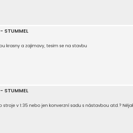
n - STUMMEL
jsou krasny a zajimavy, tesim se na stavbu
n - STUMMEL
 stroje v 1:35 nebo jen konverzní sadu s nástavbou atd.? Nějak