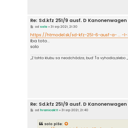
Re: Sd.kfz 251/9 ausf. D Kanonenwage
P
od
solo
»
31 srp 2021, 21:30
ř
í
https://htmodel.sk/sd-kfz-251-6-ausf-a- ... -
s
Iba toto...
p
ě
solo
v
e
k
,,Z tohto klubu sa neodchádza, buď Ťa vyhodia,alebo ,,Tu,
Re: Sd.kfz 251/9 ausf. D Kanonenwage
P
od
hranicak11
»
31 srp 2021, 21:40
ř
í
s
solo
píše:
p