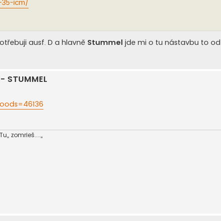
1-35-icm/
 potřebuji ausf. D a hlavně
Stummel
jde mi o tu nástavbu to o
n - STUMMEL
. oods=46136
, zomrieš....,,