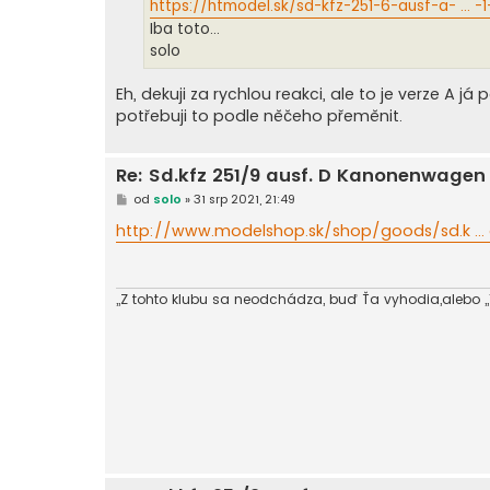
ě
https://htmodel.sk/sd-kfz-251-6-ausf-a- ... -
v
Iba toto...
e
k
solo
Eh, dekuji za rychlou reakci, ale to je verze A já
potřebuji to podle něčeho přeměnit.
Re: Sd.kfz 251/9 ausf. D Kanonenwage
P
od
solo
»
31 srp 2021, 21:49
ř
í
http://www.modelshop.sk/shop/goods/sd.k ..
s
p
ě
v
e
,,Z tohto klubu sa neodchádza, buď Ťa vyhodia,alebo ,,Tu,
k