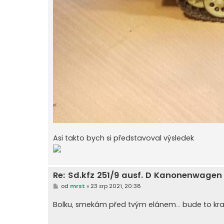
Asi takto bych si představoval výsledek
Re: Sd.kfz 251/9 ausf. D Kanonenwage
P
od
mrst
»
23 srp 2021, 20:38
ř
í
Bolku, smekám před tvým elánem... bude to kra
s
p
ě