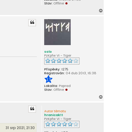
Stav:
Offline
N
a
h
o
r
u
solo
PzKpfw VI - Tiger
Příspěvky:
1275
Registrován:
04 dub 2013, 16:38
13
Lokalita:
Poprad
Stav:
Offline
N
a
h
Autor tématu
o
hranicak11
r
PzKpfw VI - Tiger
u
31 srp 2021, 21:30