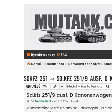
Rychlé odkazy
FAQ
Domů
Obsah fóra
Německá technika
SdKf
SdKfz 251
⇒
Sd.kfz 251/9 ausf. D
H
Odpovědět
Sd.kfz 251/9 ausf. D Kanonenwage
P
od
hranicak11
»
23 srp 2021, 18:24
ř
í
Momentálně ještě dělám na Pakwagenu, ale co
s