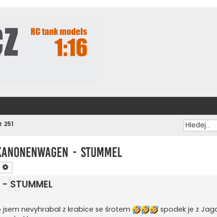
z 251
 Kanonenwagen - STUMMEL
ledat
Pokročilé hledání
n - STUMMEL
 jsem nevyhrabal z krabice se šrotem
spodek je z Jag