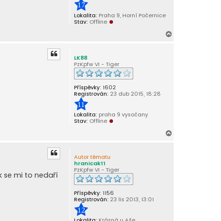
17
Lokalita:
Praha 9, Horní Počernice
Stav:
Offline
N
a
h
LK88
o
PzKpfw VI - Tiger
r
u
Příspěvky:
1602
Registrován:
23 dub 2015, 18:28
11
Lokalita:
praha 9 vysočany
Stav:
Offline
N
a
h
Autor tématu
o
hranicak11
r
PzKpfw VI - Tiger
 se mi to nedaří
u
Příspěvky:
1156
Registrován:
23 lis 2013, 13:01
12
Lokalita:
Krásná u Aše