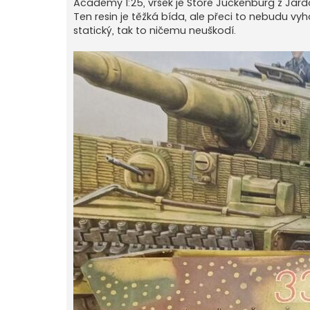
Academy 1:25, vršek je Store Juckenburg z Jard
p
ě
Ten resin je těžká bída, ale přeci to nebudu v
v
statický, tak to ničemu neuškodí.
e
k