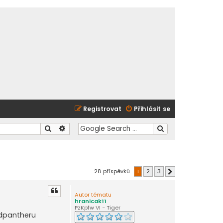
Registrovat
Přihlásit se
Hledat
Pokročilé hledání
28 příspěvků
1
2
3
Další
Autor tématu
hranicak11
PzKpfw VI - Tiger
dpantheru