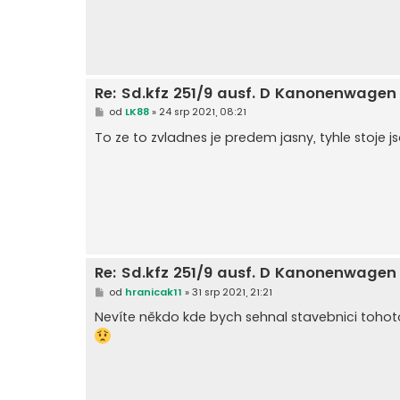
v
e
k
Re: Sd.kfz 251/9 ausf. D Kanonenwage
P
od
LK88
»
24 srp 2021, 08:21
ř
í
To ze to zvladnes je predem jasny, tyhle stoje 
s
p
ě
v
e
k
Re: Sd.kfz 251/9 ausf. D Kanonenwage
P
od
hranicak11
»
31 srp 2021, 21:21
ř
í
Nevíte někdo kde bych sehnal stavebnici tohoto
s
p
ě
v
e
k