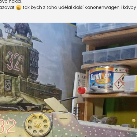
ovo hakla.
yhazovat
tak bych z toho udělal další Kanonenwagen i kdyby 