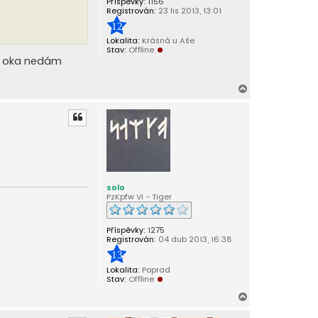
Příspěvky:
1156
Registrován:
23 lis 2013, 13:01
12
Lokalita:
Krásná u Aše
Stav:
Offline
d oka nedám
N
a
h
o
r
u
solo
PzKpfw VI - Tiger
Příspěvky:
1275
Registrován:
04 dub 2013, 16:38
13
Lokalita:
Poprad
Stav:
Offline
N
a