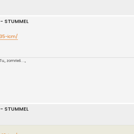
n - STUMMEL
1-35-icm/
, zomrieš....,,
n - STUMMEL