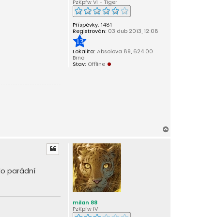
PzKpfw VI - Tiger
Příspěvky:
1481
Registrován:
03 dub 2013, 12:08
13
Lokalita:
Absolova 89, 624 00
Brno
Stav:
Offline
N
a
h
o
r
ylo parádní
u
milan 88
PzKpfw IV