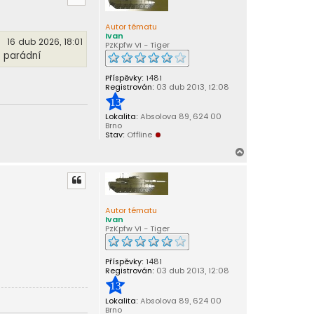
o
r
Autor tématu
u
Ivan
16 dub 2026, 18:01
PzKpfw VI - Tiger
o parádní
Příspěvky:
1481
Registrován:
03 dub 2013, 12:08
13
Lokalita:
Absolova 89, 624 00
Brno
Stav:
Offline
N
a
h
o
r
Autor tématu
u
Ivan
PzKpfw VI - Tiger
Příspěvky:
1481
Registrován:
03 dub 2013, 12:08
13
Lokalita:
Absolova 89, 624 00
Brno