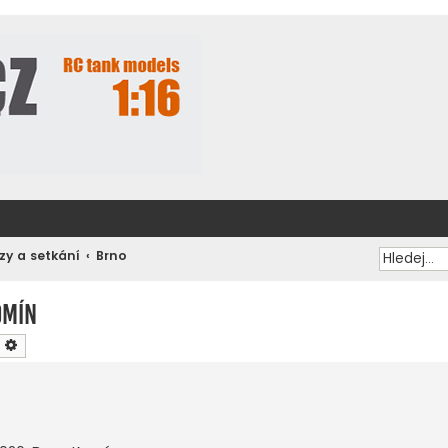
zy a setkání
Brno
omín
ledat
Pokročilé hledání