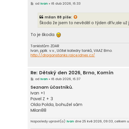
P
od
Ivan
»
18 dub 2026, 15:33
ř
í
s
milan 88
píše:
p
ě
Škoda že jsem to nevěděl o týden dřív,ale už j
v
e
k
To je škoda.
Tankistům ZDAR
Ivan, pplk. v.v., Učitel katedry tanků, VAAZ Brno.
http://dragonstanks.rajce.idnes.cz/
Re: Dětský den 2026, Brno, Komín
P
od
Ivan
»
18 dub 2026, 15:37
ř
í
Seznam účastníků.
s
Ivan +1
p
ě
Pavel Z + 3
v
Olda Polda, bohužel sám
e
k
Milan88
Naposledy upravil(a)
Ivan
dne 25 kvě 2026, 09:03, celkem up