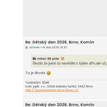
Re: Dětský den 2026, Brno, Komín
P
od
Ivan
»
18 dub 2026, 15:33
ř
í
s
milan 88
píše:
p
ě
Škoda že jsem to nevěděl o týden dřív,ale už j
v
e
k
To je škoda.
Tankistům ZDAR
Ivan, pplk. v.v., Učitel katedry tanků, VAAZ Brno.
http://dragonstanks.rajce.idnes.cz/
Re: Dětský den 2026, Brno, Komín