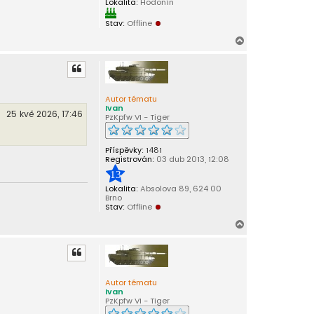
Lokalita:
Hodonín
D
n
Stav:
Offline
e
s
N
m
a
á
m
h
n
o
a
r
r
Autor tématu
o
u
Ivan
z
25 kvě 2026, 17:46
PzKpfw VI - Tiger
e
n
i
n
Příspěvky:
1481
y
Registrován:
03 dub 2013, 12:08
13
Lokalita:
Absolova 89, 624 00
Brno
Stav:
Offline
N
a
h
o
r
Autor tématu
u
Ivan
PzKpfw VI - Tiger