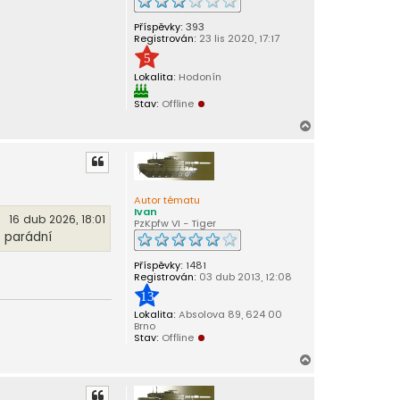
Příspěvky:
393
Registrován:
23 lis 2020, 17:17
5
Lokalita:
Hodonín
D
n
Stav:
Offline
e
s
N
m
a
á
m
h
n
o
a
r
r
Autor tématu
o
u
Ivan
z
16 dub 2026, 18:01
PzKpfw VI - Tiger
e
o parádní
n
i
n
Příspěvky:
1481
y
Registrován:
03 dub 2013, 12:08
13
Lokalita:
Absolova 89, 624 00
Brno
Stav:
Offline
N
a
h