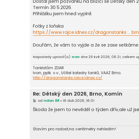
Dostal jsem pozvánku na blížící se Dětský den 
p
ě
Termín 30.5.2026.
v
Přihlášku jsem hned vyplnil.
e
k
Fotky z loňska
https://www.rajce.idnes.cz/dragonstanks ... b
Doufám, že vám to vyjde a že se zase setkáme .
Naposledy upravil(a)
Ivan
dne 29 kvě 2026, 08:21, celkem up
Tankistům ZDAR
Ivan, pplk. v.v., Učitel katedry tanků, VAAZ Brno.
http://dragonstanks.rajce.idnes.cz/
Re: Dětský den 2026, Brno, Komín
P
od
milan 88
»
16 dub 2026, 18:01
ř
í
Škoda že jsem to nevěděl o týden dřív,ale už jse
s
p
ě
v
e
Stavím pro radost,na centimetry nehledim!
k