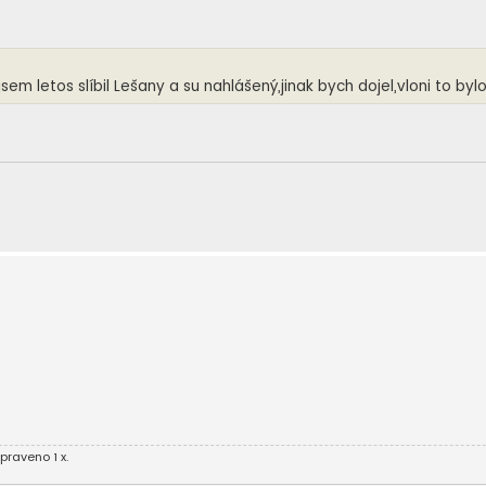
sem letos slíbil Lešany a su nahlášený,jinak bych dojel,vloni to byl
raveno 1 x.