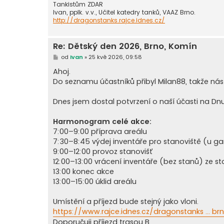
Tankistům ZDAR
Ivan, pplk. v.v., Učitel katedry tanků, VAAZ Brno.
http://dragonstanks.rajce.idnes.cz/
Re: Dětský den 2026, Brno, Komín
P
od
Ivan
»
25 kvě 2026, 09:58
ř
í
Ahoj.
s
Do seznamu účastníků přibyl Milan88, takže nás
p
ě
v
Dnes jsem dostal potvrzení o naší účasti na Dnu
e
k
Harmonogram celé akce:
7:00–9:00 příprava areálu
7:30–8:45 výdej inventáře pro stanoviště (u g
9:00–12:00 provoz stanovišť
12:00–13:00 vrácení inventáře (bez stanů) ze st
13:00 konec akce
13:00–15:00 úklid areálu
Umístění a příjezd bude stejný jako vloni.
https://www.rajce.idnes.cz/dragonstanks ... b
Doporučuji příjezd trasou B.