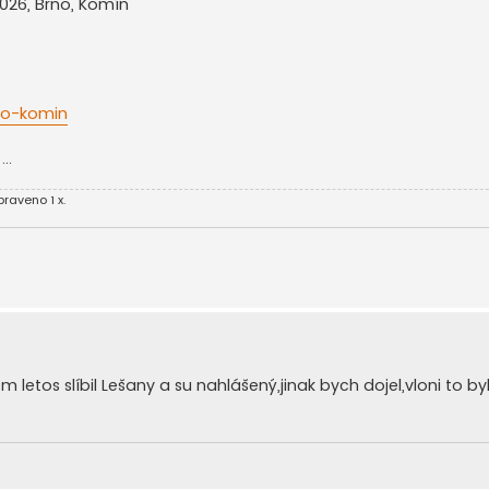
2026, Brno, Komín
rno-komin
..
raveno 1 x.
m letos slíbil Lešany a su nahlášený,jinak bych dojel,vloni to b