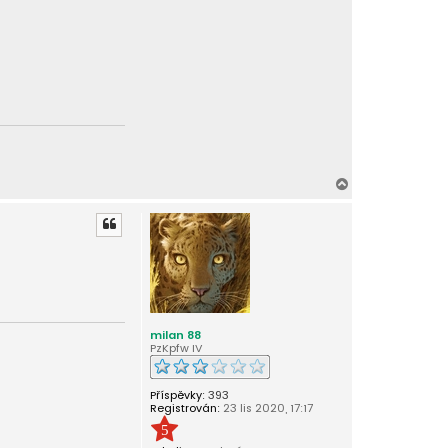
N
a
h
o
r
u
milan 88
PzKpfw IV
Příspěvky:
393
Registrován:
23 lis 2020, 17:17
5