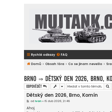
Rychlé odkazy
FAQ
Domů
Obsah fóra
Co se jinam nevešlo
Sra
Brno
⇒
Dětský den 2026, Brno, K
H
Odpovědět
Dětský den 2026, Brno, Komín
P
od
Ivan
»
15 dub 2026, 21:46
ř
í
Ahoj.
s