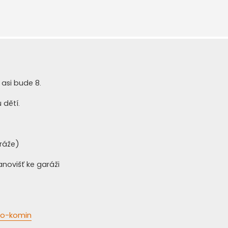
 asi bude 8.
 dětí.
aráže)
anovišť ke garáži
rno-komin