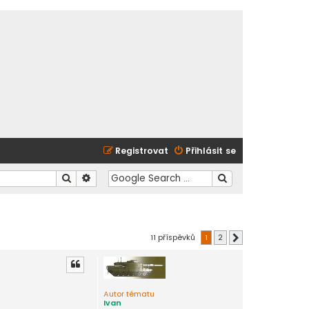
Registrovat
Přihlásit se
Hledat
Pokročilé hledání
11 příspěvků
1
2
Další
Autor tématu
Ivan