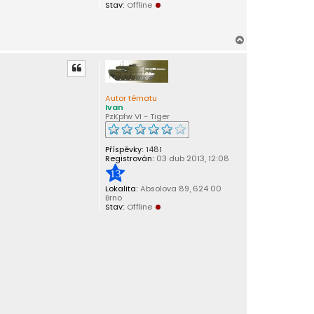
Stav:
Offline
N
a
h
o
r
Autor tématu
u
Ivan
PzKpfw VI - Tiger
Příspěvky:
1481
Registrován:
03 dub 2013, 12:08
13
Lokalita:
Absolova 89, 624 00
Brno
Stav:
Offline