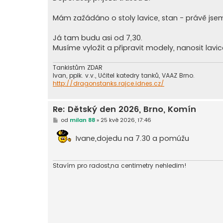
Mám zažádáno o stoly lavice, stan - právě jsem 
Já tam budu asi od 7,30.
Musíme vyložit a připravit modely, nanosit lavi
Tankistům ZDAR
Ivan, pplk. v.v., Učitel katedry tanků, VAAZ Brno.
http://dragonstanks.rajce.idnes.cz/
Re: Dětský den 2026, Brno, Komín
P
od
milan 88
»
25 kvě 2026, 17:46
ř
í
Ivane,dojedu na 7.30 a pomúžu
s
p
ě
v
e
Stavím pro radost,na centimetry nehledim!
k