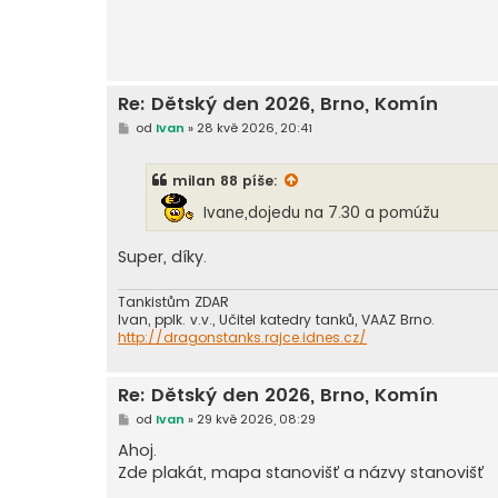
Re: Dětský den 2026, Brno, Komín
P
od
Ivan
»
28 kvě 2026, 20:41
ř
í
s
milan 88
píše:
p
ě
Ivane,dojedu na 7.30 a pomúžu
v
e
k
Super, díky.
Tankistům ZDAR
Ivan, pplk. v.v., Učitel katedry tanků, VAAZ Brno.
http://dragonstanks.rajce.idnes.cz/
Re: Dětský den 2026, Brno, Komín
P
od
Ivan
»
29 kvě 2026, 08:29
ř
í
Ahoj.
s
Zde plakát, mapa stanovišť a názvy stanovišť
p
ě