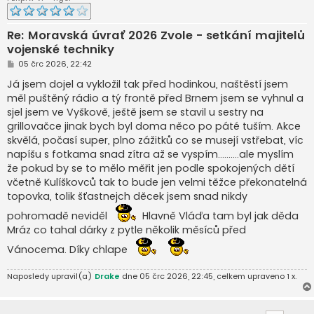
Re: Moravská úvrať 2026 Zvole - setkání majitelů
vojenské techniky
P
05 črc 2026, 22:42
ř
í
Já jsem dojel a vykložil tak před hodinkou, naštěstí jsem
s
měl puštěný rádio a tý frontě před Brnem jsem se vyhnul a
p
ě
sjel jsem ve Vyškově, ještě jsem se stavil u sestry na
v
grillovačce jinak bych byl doma něco po páté tuším. Akce
e
k
skvělá, počasí super, plno zážitků co se musejí vstřebat, víc
napíšu s fotkama snad zítra až se vyspím..........ale myslím
že pokud by se to mělo měřit jen podle spokojených dětí
včetně Kulíškovců tak to bude jen velmi těžce překonatelná
topovka, tolik šťastnejch děcek jsem snad nikdy
pohromadě neviděl
Hlavně Vláďa tam byl jak děda
Mráz co tahal dárky z pytle několik měsíců před
Vánocema. Díky chlape
Naposledy upravil(a)
Drake
dne 05 črc 2026, 22:45, celkem upraveno 1 x.