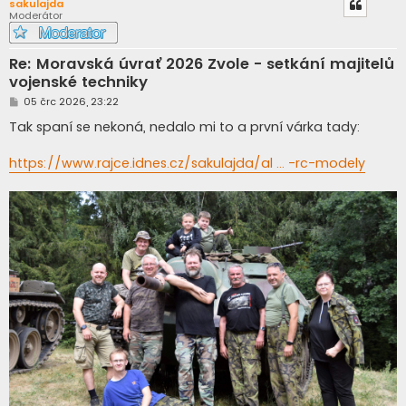
sakulajda
Moderátor
Re: Moravská úvrať 2026 Zvole - setkání majitelů
vojenské techniky
P
05 črc 2026, 23:22
ř
í
Tak spaní se nekoná, nedalo mi to a první várka tady:
s
p
ě
https://www.rajce.idnes.cz/sakulajda/al ... -rc-modely
v
e
k