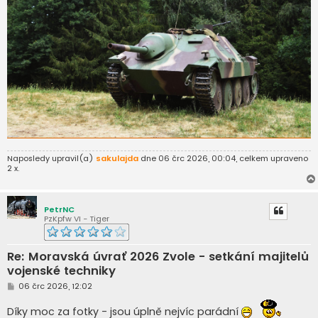
Naposledy upravil(a)
sakulajda
dne 06 črc 2026, 00:04, celkem upraveno
2 x.
PetrNC
PzKpfw VI - Tiger
Re: Moravská úvrať 2026 Zvole - setkání majitelů
vojenské techniky
P
06 črc 2026, 12:02
ř
í
Díky moc za fotky - jsou úplně nejvíc parádní
s