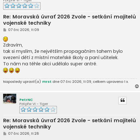
PzKpfw VI - Tiger
Re: Moravská úvrať 2026 Zvole - setkání majitelů
vojenské techniky
P
07 črc 2026, 11:09
ř
í
s
Zdravím,
p
ě
tak si myslím, že největším propagačním tahem bylo
v
svezení dětí z místní mateřské školy a paní učitelek.
e
k
To nám na téhle akci udělalo super antré.
Naposledy upravil(a)
mrst
dne 07 črc 2026, 11:09, celkem upraveno 1 x.
PetrNC
PzKpfw VI - Tiger
Re: Moravská úvrať 2026 Zvole - setkání majitelů
vojenské techniky
P
07 črc 2026, 11:28
ř