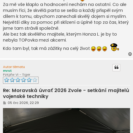
s
Za mě vše klaplo a hodnocení nechám na ostatní. Co ale
p
ě
musím říci, že skvělá parta se sešla a každý přispěl svým
v
dílem k tomu, abychom zanechali skvělý dojem si myslím.
e
k
Největší díky za pomoc při sklízení a úplně top za čas, který
jsme tam strávili společně.
Ale bez tak skvělého majitele, kterým Honza L. je by to
nebyla TOPovka mezi akcemi.
Kdo tam byl, tak má zážitky na celý život
Autor tématu
mrst
PzKpfw VI - Tiger
Re: Moravská úvrať 2026 Zvole - setkání majitelů
vojenské techniky
P
05 črc 2026, 22:29
ř
í
s
p
ě
v
e