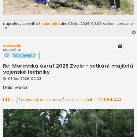
Naposledy upravil(a)
sakulajda
dne 06 črc 2026, 00:05, celkem upraveno
1 x.
sakulajda
Moderátor
Re: Moravská úvrať 2026 Zvole - setkání majitelů
vojenské techniky
P
06 črc 2026, 00:03
ř
í
Další várka:
s
p
ě
https://www.rajce.idnes.cz/sakulajda/al ... 1716950440
v
e
k