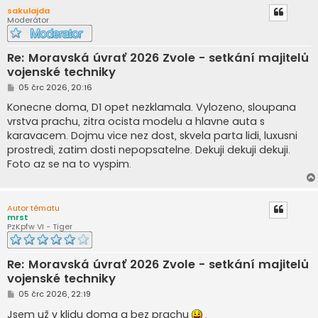
sakulajda
Moderátor
Re: Moravská úvrať 2026 Zvole - setkání majitelů
vojenské techniky
P
05 črc 2026, 20:16
ř
í
Konecne doma, D1 opet nezklamala. Vylozeno, sloupana
s
vrstva prachu, zitra ocista modelu a hlavne auta s
p
ě
karavacem. Dojmu vice nez dost, skvela parta lidi, luxusni
v
prostredi, zatim dosti nepopsatelne. Dekuji dekuji dekuji.
e
k
Foto az se na to vyspim.
Autor tématu
mrst
PzKpfw VI - Tiger
Re: Moravská úvrať 2026 Zvole - setkání majitelů
vojenské techniky
P
05 črc 2026, 22:19
ř
í
Jsem už v klidu doma a bez prachu
.