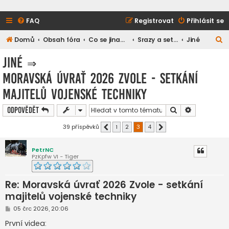
FAQ
Registrovat
Přihlásit se
H
Domů
Obsah fóra
Co se jinam nevešlo
Srazy a setkání
Jiné
l
Jiné
⇒
e
Moravská úvrať 2026 Zvole - setkání
d
majitelů vojenské techniky
a
t
Hledat
Pokročilé h
Odpovědět
39 příspěvků
1
2
3
4
Předchozí
Další
PetrNC
PzKpfw VI - Tiger
Re: Moravská úvrať 2026 Zvole - setkání
majitelů vojenské techniky
P
05 črc 2026, 20:06
ř
í
První videa:
s