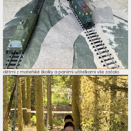
dětmi z mateřské školky a paními učitelkami vše začalo