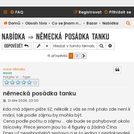
FAQ
Registrovat
Přihlásit se
H
Domů
Obsah fóra
Co se jinam nevešlo
Bazar
Nabídka
l
Nabídka
⇒
německá posádka tanku
e
Hledat
Pokročilé h
Odpovědět
d
a
15 příspěvků
1
2
Další
t
Autor tématu
mrst
PzKpfw VI - Tiger
německá posádka tanku
P
21 bře 2026, 23:00
ř
í
Kdo má zájem pište SZ, několik z vás se mě ptalo zde není k
s
mání, tak podle zájmu by mohla být.
p
ě
Cena podle počtu a zájmu ... ale bude se pohybovat okolo
v
tisícovky. Přece jenom jsou to 4 figurky a žádná Čína.
e
k
Dnes už nesehnatelná sestava a je to jedna z nejdokonaleji