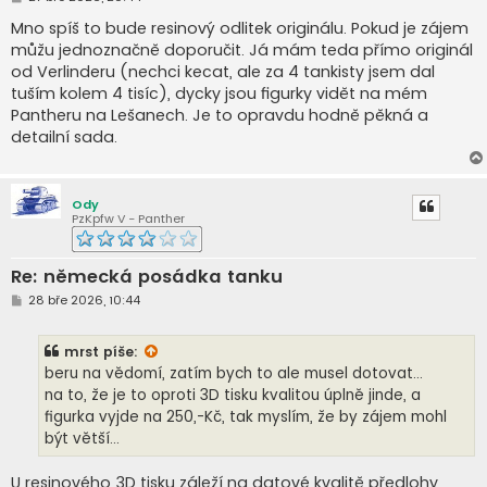
ř
í
Mno spíš to bude resinový odlitek originálu. Pokud je zájem
s
můžu jednoznačně doporučit. Já mám teda přímo originál
p
ě
od Verlinderu (nechci kecat, ale za 4 tankisty jsem dal
v
tuším kolem 4 tisíc), dycky jsou figurky vidět na mém
e
k
Pantheru na Lešanech. Je to opravdu hodně pěkná a
detailní sada.
Ody
PzKpfw V - Panther
Re: německá posádka tanku
P
28 bře 2026, 10:44
ř
í
s
mrst
píše:
p
ě
beru na vědomí, zatím bych to ale musel dotovat...
v
na to, že je to oproti 3D tisku kvalitou úplně jinde, a
e
k
figurka vyjde na 250,-Kč, tak myslím, že by zájem mohl
být větší...
U resinového 3D tisku záleží na datové kvalitě předlohy,