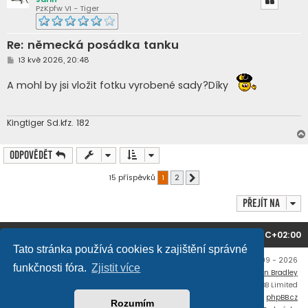
PzKpfw VI - Tiger
Re: německá posádka tanku
P
13 kvě 2026, 20:48
ř
í
A mohl by jsi vložit fotku vyrobené sady?Díky
s
p
ě
v
e
Kingtiger Sd.kfz. 182
k
Odpovědět
15 příspěvků
1
2
Další
Přejít na
Domů
Obsah fóra
Všechny časy jsou v
UTC+02:00
Tato stránka používá cookies k zajištění správné
Copyright © mujtank.cz 2009 - 2026
funkčnosti fóra.
Zjistit více
Flat Style by
Ian Bradley
Založeno na
phpBB
® Forum Software © phpBB Limited
Český překlad –
phpBB.cz
Rozumím