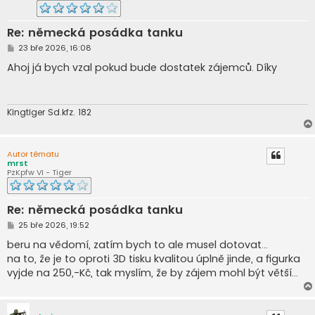
Re: německá posádka tanku
P
23 bře 2026, 16:08
ř
í
Ahoj já bych vzal pokud bude dostatek zájemců. Díky
s
p
ě
v
e
Kingtiger Sd.kfz. 182
k
Autor tématu
mrst
PzKpfw VI - Tiger
Re: německá posádka tanku
P
25 bře 2026, 19:52
ř
í
beru na vědomí, zatím bych to ale musel dotovat...
s
na to, že je to oproti 3D tisku kvalitou úplně jinde, a figurka
p
ě
vyjde na 250,-Kč, tak myslím, že by zájem mohl být větší...
v
e
k