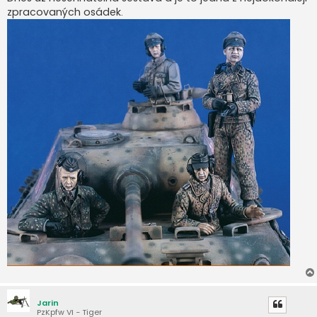
zpracovaných osádek.
Jarin
PzKpfw VI - Tiger