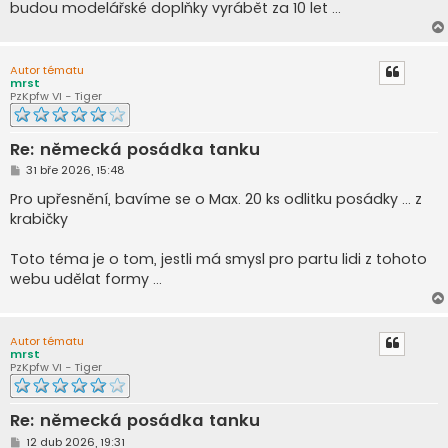
budou modelářské doplňky vyrábět za 10 let ...
Autor tématu
mrst
PzKpfw VI - Tiger
Re: německá posádka tanku
P
31 bře 2026, 15:48
ř
í
Pro upřesnění, bavíme se o Max. 20 ks odlitku posádky … z
s
krabičky
p
ě
v
Toto téma je o tom, jestli má smysl pro partu lidi z tohoto
e
k
webu udělat formy …
Autor tématu
mrst
PzKpfw VI - Tiger
Re: německá posádka tanku
P
12 dub 2026, 19:31