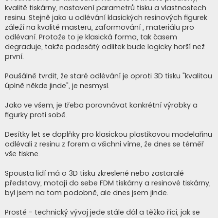
kvalitě tiskárny, nastavení parametrů tisku a vlastnostech
resinu. Stejně jako u odlévání klasických resinových figurek
záleží na kvalitě masteru, zaformování , materiálu pro
odlévaní. Protože to je klasická forma, tak časem
degraduje, takže padesátý odlitek bude logicky horší než
první.
Paušálně tvrdit, že staré odlévání je oproti 3D tisku "kvalitou
úplně někde jinde", je nesmysl.
Jako ve všem, je třeba porovnávat konkrétní výrobky a
figurky proti sobě.
Desítky let se doplňky pro klasickou plastikovou modelařinu
odlévali z resinu z forem a všichni víme, že dnes se téměř
vše tiskne.
Spousta lidí má o 3D tisku zkreslené nebo zastaralé
představy, motají do sebe FDM tiskárny a resinové tiskárny,
byl jsem na tom podobně, ale dnes jsem jinde.
Prostě - technický vývoj jede stále dál a těžko říci, jak se