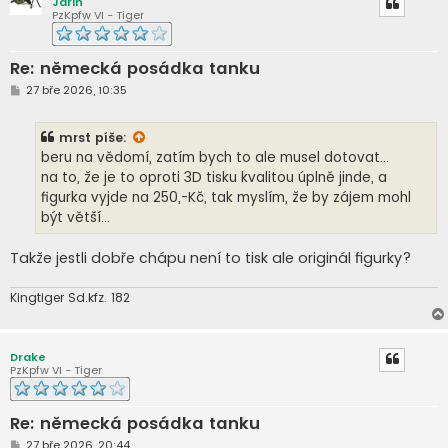
Jarin
PzKpfw VI - Tiger
Re: německá posádka tanku
P
27 bře 2026, 10:35
ř
í
s
mrst
píše:
p
ě
beru na vědomí, zatím bych to ale musel dotovat...
v
na to, že je to oproti 3D tisku kvalitou úplně jinde, a
e
k
figurka vyjde na 250,-Kč, tak myslím, že by zájem mohl
být větší...
Takže jestli dobře chápu není to tisk ale originál figurky?
Kingtiger Sd.kfz. 182
Drake
PzKpfw VI - Tiger
Re: německá posádka tanku
P
27 bře 2026, 20:44