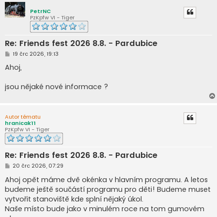
PetrNC
PzKpfw VI - Tiger
Re: Friends fest 2026 8.8. - Pardubice
P
19 črc 2026, 19:13
ř
í
Ahoj,
s
p
ě
jsou nějaké nové informace ?
v
e
k
Autor tématu
hranicak11
PzKpfw VI - Tiger
Re: Friends fest 2026 8.8. - Pardubice
P
20 črc 2026, 07:29
ř
í
Ahoj opět máme dvě okénka v hlavním programu. A letos
s
budeme ještě součástí programu pro děti! Budeme muset
p
ě
vytvořit stanoviště kde splní nějaký úkol.
v
Naše místo bude jako v minulém roce na tom gumovém
e
k