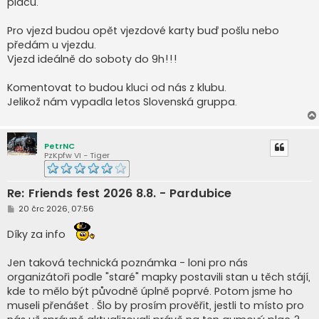
placu.
Pro vjezd budou opět vjezdové karty buď pošlu nebo
předám u vjezdu.
Vjezd ideálně do soboty do 9h!!!
Komentovat to budou kluci od nás z klubu.
Jelikož nám vypadla letos Slovenská gruppa.
PetrNC
PzKpfw VI - Tiger
Re: Friends fest 2026 8.8. - Pardubice
P
20 črc 2026, 07:56
ř
í
Díky za info
s
p
ě
Jen taková technická poznámka - loni pro nás
v
e
organizátoři podle "staré" mapky postavili stan u těch stájí,
k
kde to mělo být původně úplně poprvé. Potom jsme ho
museli přenášet . Šlo by prosím prověřit, jestli to místo pro