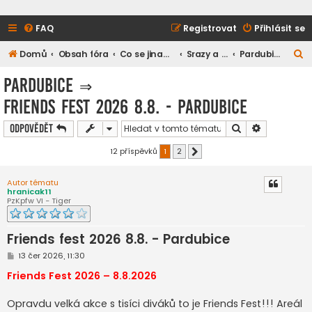
FAQ
Registrovat
Přihlásit se
H
Domů
Obsah fóra
Co se jinam nevešlo
Srazy a setkání
Pardubice
l
Pardubice
⇒
e
Friends fest 2026 8.8. - Pardubice
d
a
Hledat
Pokročilé h
Odpovědět
t
12 příspěvků
1
2
Další
Autor tématu
hranicak11
PzKpfw VI - Tiger
Friends fest 2026 8.8. - Pardubice
P
13 čer 2026, 11:30
ř
í
Friends Fest 2026 – 8.8.2026
s
p
ě
Opravdu velká akce s tisíci diváků to je Friends Fest!!! Areál
v