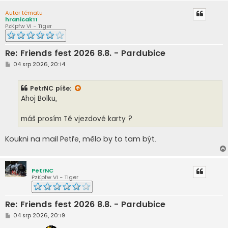
Autor tématu
hranicak11
PzKpfw VI - Tiger
Re: Friends fest 2026 8.8. - Pardubice
P
04 srp 2026, 20:14
ř
í
s
PetrNC
píše:
p
ě
Ahoj Bolku,
v
e
k
máš prosím Tě vjezdové karty ?
Koukni na mail Petře, mělo by to tam být.
PetrNC
PzKpfw VI - Tiger
Re: Friends fest 2026 8.8. - Pardubice
P
04 srp 2026, 20:19
ř