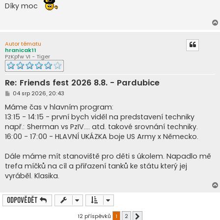
í
Díky moc
s
p
ě
v
e
k
Autor tématu
hranicak11
PzKpfw VI - Tiger
Re: Friends fest 2026 8.8. - Pardubice
P
04 srp 2026, 20:43
ř
í
Máme čas v hlavním program:
s
13:15 - 14:15 - první bych viděl na predstavení techniky
p
ě
např.: Sherman vs PzIV.... atd. takové srovnání techniky.
v
16:00 - 17:00 - HLAVNÍ UKÁZKA boje US Army x Německo.
e
k
Dále máme mít stanoviště pro děti s úkolem. Napadlo mě
trefa míčků na cíl a přiřazení tanků ke státu který jej
vyráběl. Klasika.
Odpovědět
12 příspěvků
1
2
Další