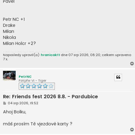
Pavel
Petr NC +1
Drake
Milan
Nikola
Milan Holcr +2?
Naposledy upravil(a)
hranicak11
dne 07 srp 2026, 08:20, celkem upraveno
7 x.
PetrNC
PzKpfw VI - Tiger
Re: Friends fest 2026 8.8. - Pardubice
P
04 srp 2026, 19:52
ř
í
Ahoj Bolku,
s
p
ě
máš prosím Tě vjezdové karty ?
v
e
k