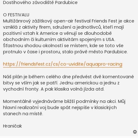
Dostihového závodiště Pardubice
e
k
O FESTIVALU
Multižánrový zážitkový open-air festival Friends Fest je akce
vzniklá z aktivity firem, sdružení a jednotlivců, kteří mají
pozitivní vztah k Americe a věnují se dlouhodobě
obchodním či kulturním aktivitám spojeným s USA.
Šťastnou shodou okolností se místem, kde se toto vše
protnulo v čase i prostoru, stalo právě město Pardubice.
https://friendsfest.cz/cs/co-uvidite/aquapro-racing
Náš plán je během celého dne předvést dvě komentované
bitvy se vším jak se patří. Jednu americkou a jednu z
vychodní fronty. A pak klasika volná jízda atd.
Momentálně vyjednáváme bližší podmínky na akci. Můj
hlavní realizační voj bude spát nejspíše v klasických
stanech na místě.
Hraničak