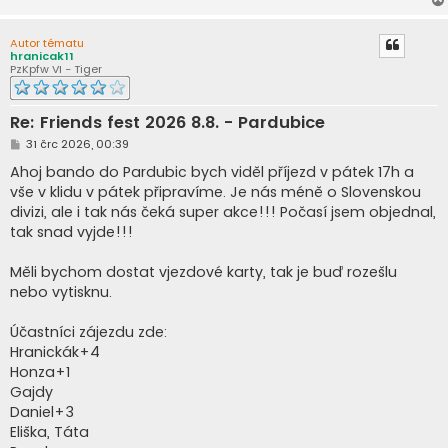
Autor tématu
hranicak11
PzKpfw VI - Tiger
Re: Friends fest 2026 8.8. - Pardubice
P
31 črc 2026, 00:39
ř
í
Ahoj bando do Pardubic bych viděl příjezd v pátek 17h a
s
vše v klidu v pátek připravíme. Je nás méně o Slovenskou
p
ě
divizi, ale i tak nás čeká super akce!!! Počasí jsem objednal,
v
tak snad vyjde!!!
e
k
Měli bychom dostat vjezdové karty, tak je buď rozešlu
nebo vytisknu.
Účastníci zájezdu zde:
Hranickák+4
Honza+1
Gajdy
Daniel+3
Eliška, Táta