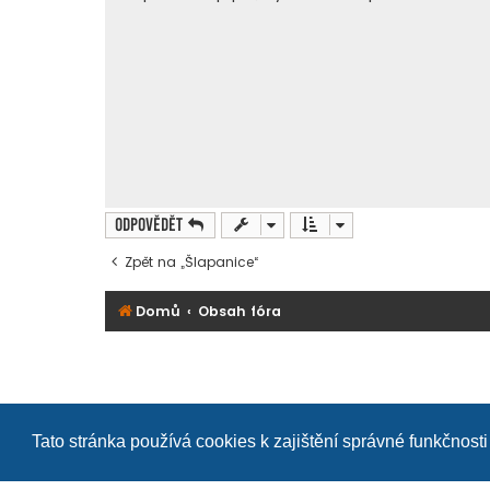
s
p
ě
v
e
k
Odpovědět
Zpět na „Šlapanice“
Domů
Obsah fóra
Tato stránka používá cookies k zajištění správné funkčnosti