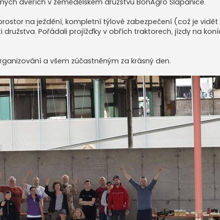
vřených dveřích v zemědělském družstvu BonAgro Šlapanice.
rostor na ježdění, kompletní týlové zabezpečení (což je vidět 
i družstva. Pořádali projížďky v obřích traktorech, jízdy na kon
zorganizování a všem zúčastněným za krásný den.