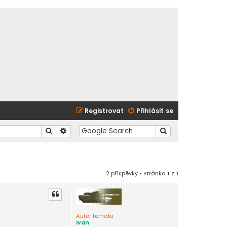
Registrovat
Přihlásit se
Hledat
Pokročilé hledání
2 příspěvky • Stránka
1
z
1
Autor tématu
Ivan