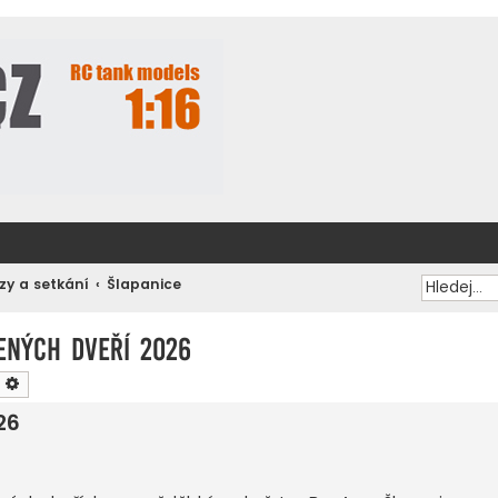
zy a setkání
Šlapanice
ených dveří 2026
ledat
Pokročilé hledání
26