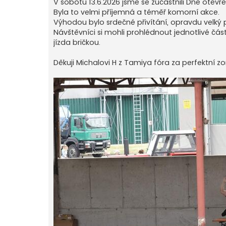
V sobotu 13.6.2026 jsme se zúčastnili Dne ote
p
ě
Byla to velmi příjemná a téměř komorní akce.
v
Výhodou bylo srdečné přivítání, opravdu velký p
e
k
Návštěvníci si mohli prohlédnout jednotlivé část
jízda bričkou.
Děkuji Michalovi H z Tamiya fóra za perfektní 