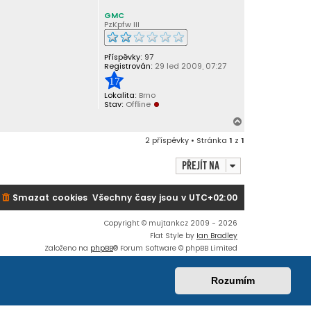
GMC
PzKpfw III
Příspěvky:
97
Registrován:
29 led 2009, 07:27
17
Lokalita:
Brno
Stav:
Offline
N
a
2 příspěvky • Stránka
1
z
1
h
o
Přejít na
r
u
Smazat cookies
Všechny časy jsou v
UTC+02:00
Copyright © mujtank.cz 2009 - 2026
Flat Style by
Ian Bradley
Založeno na
phpBB
® Forum Software © phpBB Limited
Český překlad –
phpBB.cz
Soukromí
|
Podmínky
Rozumím