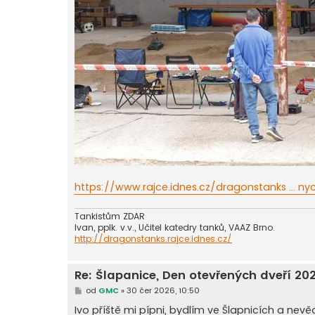
https://www.rajce.idnes.cz/dragonstanks ... ny
Tankistům ZDAR
Ivan, pplk. v.v., Učitel katedry tanků, VAAZ Brno.
http://dragonstanks.rajce.idnes.cz/
Re: Šlapanice, Den otevřených dveří 20
P
od
GMC
»
30 čer 2026, 10:50
ř
í
Ivo příště mi pípni, bydlím ve Šlapnicích a nev