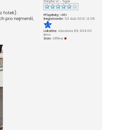
PzKpfw VI - Tiger
z fotek).
Příspěvky:
1481
ích pro nejmenší,
Registrován:
03 dub 2013, 12:08
13
Lokalita:
Absolova 89, 624 00
Brno
Stav:
Offline