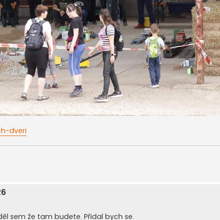
ch-dveri
26
ěděl sem že tam budete. Přidal bych se.