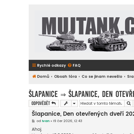
Rychlé odkazy
FAQ
Domů
Obsah fóra
Co se jinam nevešlo
Sra
Šlapanice
⇒
Šlapanice, Den otevř
H
Odpovědět
Šlapanice, Den otevřených dveří 20
P
od
Ivan
»
19 čer 2026, 12:43
ř
í
Ahoj.
s