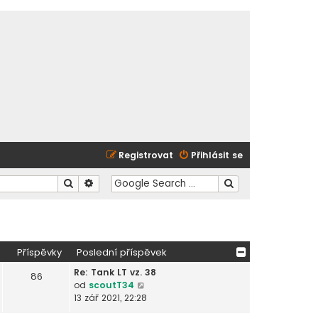
Registrovat
Přihlásit se
Hledat
Pokročilé hledání
Příspěvky
Poslední příspěvek
Re: Tank LT vz. 38
86
Z
od
scoutT34
o
13 zář 2021, 22:28
b