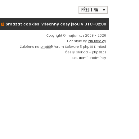
r
a
Přejít na
z
i
Smazat cookies
Všechny časy jsou v
UTC+02:00
t
p
o
Copyright © mujtank.cz 2009 - 2026
s
Flat Style by
Ian Bradley
l
Založeno na
phpBB
® Forum Software © phpBB Limited
e
Český překlad –
phpBB.cz
d
Soukromí
|
Podmínky
n
í
p
ř
í
s
p
ě
v
e
k