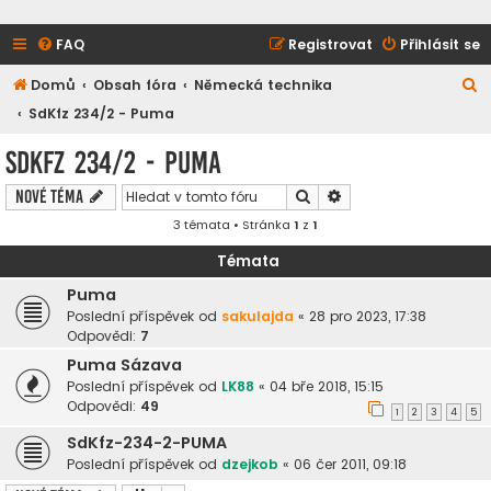
FAQ
Registrovat
Přihlásit se
H
Domů
Obsah fóra
Německá technika
l
SdKfz 234/2 - Puma
e
SdKfz 234/2 - Puma
d
Hledat
Pokročilé hledání
Nové téma
a
3 témata • Stránka
1
z
1
t
Témata
Puma
Poslední příspěvek od
sakulajda
«
28 pro 2023, 17:38
Odpovědi:
7
Puma Sázava
Poslední příspěvek od
LK88
«
04 bře 2018, 15:15
Odpovědi:
49
1
2
3
4
5
SdKfz-234-2-PUMA
Poslední příspěvek od
dzejkob
«
06 čer 2011, 09:18