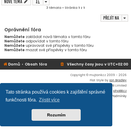
Nové téma
3 témata • Stránka
1
z
1
Přejít na
Oprávnění fóra
Nemůžete
zakládat nová témata v tomto fóru
Nemůžete
odpovídat v tomto fóru
Nemůžete
upravovat své příspěvky v tomto fóru
Nemůžete
mazat své příspěvky v tomto fóru
Domů
Obsah fóra
Všechny časy jsou v
UTC+02:00
Copyright © mujtank.cz 2009 - 2026
Flat Style by
Ian Bradley
Založeno na
phpBB
® Forum Software © phpBB Limited
Český překlad –
phpBB.cz
Tato stránka používá cookies k zajištění správné
Soukromí
|
Podmínky
funkčnosti fóra.
Zjistit více
Rozumím