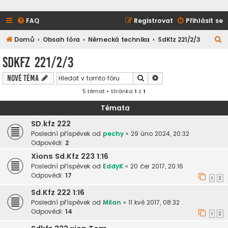
FAQ
Registrovat
Přihlásit se
H
Domů
Obsah fóra
Německá technika
SdKfz 221/2/3
l
SdKfz 221/2/3
e
Hledat
Pokročilé hledání
Nové téma
d
5 témat • Stránka
1
z
1
a
t
Témata
SD.kfz 222
Poslední příspěvek od
pechy
«
29 úno 2024, 20:32
Odpovědi:
2
Xions Sd.Kfz 223 1:16
Poslední příspěvek od
EddyK
«
20 čer 2017, 20:16
Odpovědi:
17
1
2
Sd.Kfz 222 1:16
Poslední příspěvek od
Milan
«
11 kvě 2017, 08:32
Odpovědi:
14
1
2