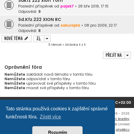
Sdkfz 222 xion Tom
Poslední příspěvek od
pajak7
«
28 bře 2016, 17:15
Odpovědi:
9
Sd.Kfz.222 XION RC
Poslední příspěvek od
sakulajda
«
08 pro 2009, 22:17
Odpovědi:
8
Nové téma
5 témat • Stránka
1
z
1
Přejít na
Oprávnění fóra
Nemůžete
zakládat nová témata v tomto fóru
Nemůžete
odpovídat v tomto fóru
Nemůžete
upravovat své příspěvky v tomto fóru
Nemůžete
mazat své příspěvky v tomto fóru
Domů
Obsah fóra
Všechny časy jsou v
UTC+02:00
Tato stránka používá cookies k zajištění správné
Copyright © mujtank.cz 2009 - 2026
funkčnosti fóra.
Zjistit více
Flat Style by
Ian Bradley
Založeno na
phpBB
® Forum Software © phpBB Limited
Český překlad –
phpBB.cz
Rozumím