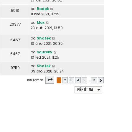
27 čer 2021, 20:52
od
Radek
5518
11 kvě 2021, 07:19
od
Max
20377
23 dub 2021, 13:50
od
Shotek
6487
10 úno 2021, 20:35
od
sourekv
6467
10 led 2021, 11:25
od
Shotek
9759
09 pro 2020, 20:24
Stránka
1
z
8
199 témat
1
2
3
4
5
…
8
Další
Přejít na