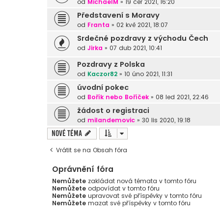
od
MichaelM
»
19 čer 2021, 16:20
Představení s Moravy
od
Franta
»
02 kvě 2021, 18:07
Srdečné pozdravy z východu Čech
od
Jirka
»
07 dub 2021, 10:41
Pozdravy z Polska
od
Kaczor82
»
10 úno 2021, 11:31
úvodní pokec
od
Bořík nebo Boříček
»
08 led 2021, 22:46
žádost o registraci
od
milandemovic
»
30 lis 2020, 19:18
Nové téma
Vrátit se na Obsah fóra
Oprávnění fóra
Nemůžete
zakládat nová témata v tomto fóru
Nemůžete
odpovídat v tomto fóru
Nemůžete
upravovat své příspěvky v tomto fóru
Nemůžete
mazat své příspěvky v tomto fóru