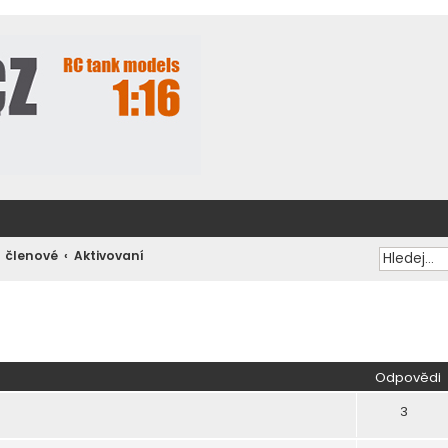
í členové
Aktivovaní
ilé hledání
Odpovědi
3