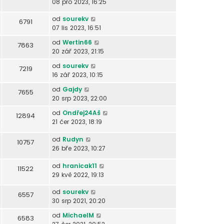
08 pro 2023, 16:25
od
sourekv
6791
07 lis 2023, 16:51
od
Wertin66
7863
20 zář 2023, 21:15
od
sourekv
7219
16 zář 2023, 10:15
od
Gajdy
7655
20 srp 2023, 22:00
od
Ondřej24Aš
12894
21 čer 2023, 18:19
od
Rudyn
10757
26 bře 2023, 10:27
od
hranicak11
11522
29 kvě 2022, 19:13
od
sourekv
6557
30 srp 2021, 20:20
od
MichaelM
6583