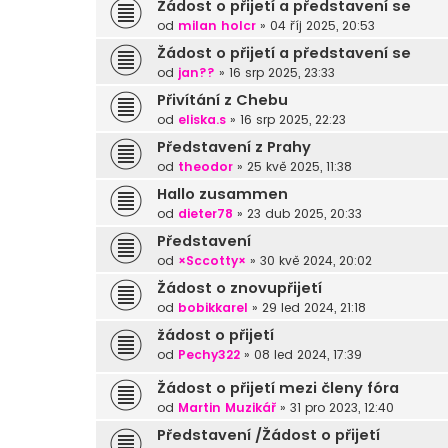
Žádost o přijetí a představení se
od
milan holcr
»
04 říj 2025, 20:53
Žádost o přijetí a představení se
od
jan??
»
16 srp 2025, 23:33
Přivítání z Chebu
od
eliska.s
»
16 srp 2025, 22:23
Představení z Prahy
od
theodor
»
25 kvě 2025, 11:38
Hallo zusammen
od
dieter78
»
23 dub 2025, 20:33
Představení
od
×Sccotty×
»
30 kvě 2024, 20:02
Žádost o znovupřijetí
od
bobikkarel
»
29 led 2024, 21:18
žádost o přijetí
od
Pechy322
»
08 led 2024, 17:39
Žádost o přijetí mezi členy fóra
od
Martin Muzikář
»
31 pro 2023, 12:40
Představení /Žádost o přijetí