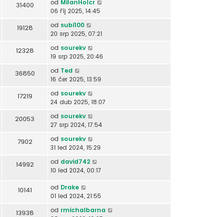
od
MilanHolcr
31400
06 říj 2025, 14:45
od
subi100
19128
20 srp 2025, 07:21
od
sourekv
12328
19 srp 2025, 20:46
od
Ted
36850
16 čer 2025, 13:59
od
sourekv
17219
24 dub 2025, 18:07
od
sourekv
20053
27 srp 2024, 17:54
od
sourekv
7902
31 led 2024, 15:29
od
david742
14992
10 led 2024, 00:17
od
Drake
10141
01 led 2024, 21:55
od
rmichalbarna
13938