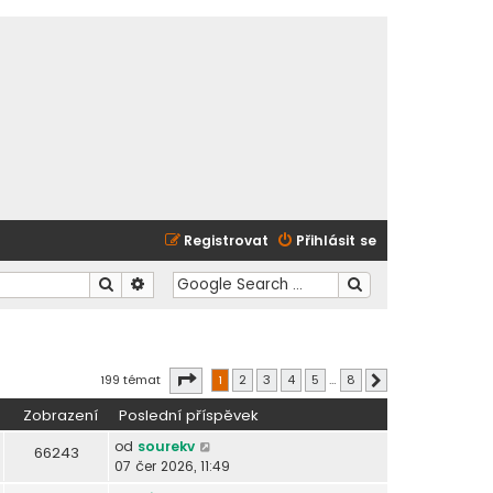
Registrovat
Přihlásit se
Hledat
Pokročilé hledání
Stránka
1
z
8
199 témat
1
2
3
4
5
…
8
Další
Zobrazení
Poslední příspěvek
od
sourekv
66243
07 čer 2026, 11:49