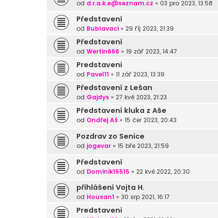
od
d.r.a.k.e@seznam.cz
»
03 pro 2023, 13:58
Představení
od
Bublavaci
»
29 říj 2023, 21:39
Představení
od
Wertin666
»
19 zář 2023, 14:47
Predstaveni
od
Pavel11
»
11 zář 2023, 13:39
Představení z Lešan
od
Gajdys
»
27 kvě 2023, 21:23
Představení kluka z Aše
od
Ondřej Aš
»
15 čer 2023, 20:43
Pozdrav zo Senice
od
jogevar
»
15 bře 2023, 21:59
Představení
od
Dominik15515
»
22 kvě 2022, 20:30
přihlášení Vojta H.
od
Housan1
»
30 srp 2021, 16:17
Predstaveni