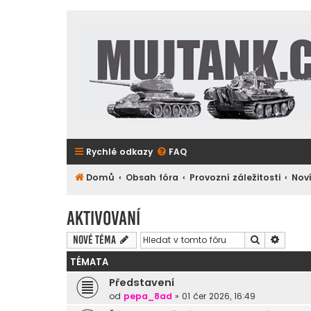
Rychlé odkazy
FAQ
Domů
Obsah fóra
Provozní záležitosti
Nov
Aktivovaní
Hledat
Pokroč
Nové téma
TÉMATA
Představení
od
pepa_8ad
»
01 čer 2026, 16:49