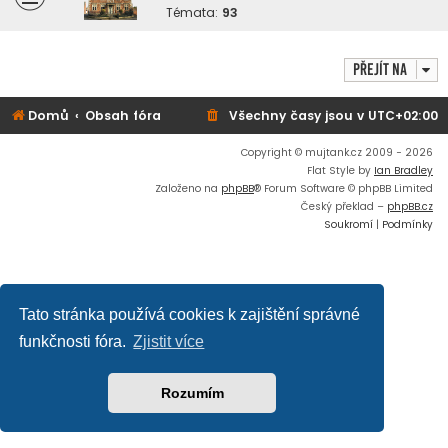
Témata:
93
Přejít na
Domů
Obsah fóra
Všechny časy jsou v
UTC+02:00
Copyright © mujtank.cz 2009 - 2026
Flat Style by
Ian Bradley
Založeno na
phpBB
® Forum Software © phpBB Limited
Český překlad –
phpBB.cz
Soukromí
|
Podmínky
Tato stránka používá cookies k zajištění správné
funkčnosti fóra.
Zjistit více
Rozumím