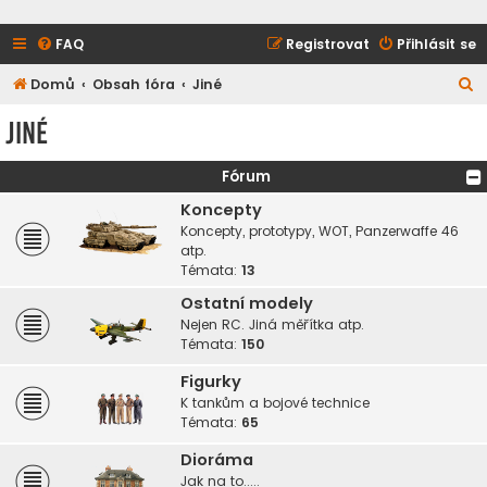
FAQ
Registrovat
Přihlásit se
H
Domů
Obsah fóra
Jiné
l
Jiné
e
d
Fórum
a
Koncepty
t
Koncepty, prototypy, WOT, Panzerwaffe 46
atp.
Témata:
13
Ostatní modely
Nejen RC. Jiná měřítka atp.
Témata:
150
Figurky
K tankům a bojové technice
Témata:
65
Dioráma
Jak na to.....