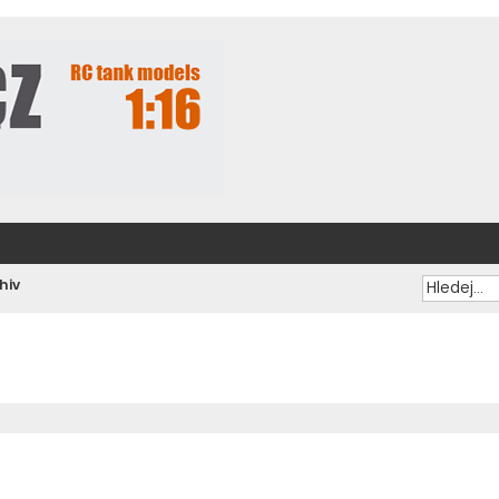
hiv
ilé hledání