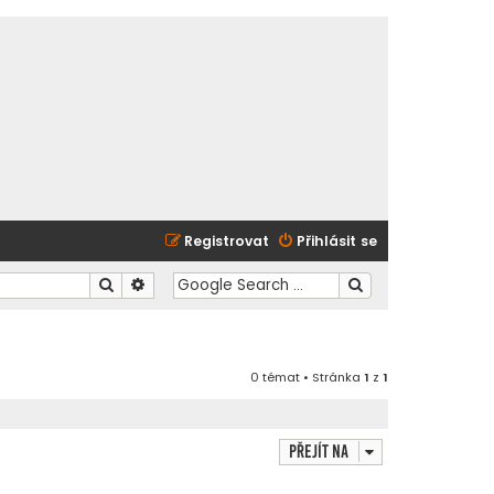
Registrovat
Přihlásit se
Hledat
Pokročilé hledání
0 témat • Stránka
1
z
1
Přejít na