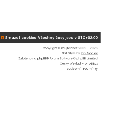
Smazat cookies
Všechny časy jsou v
UTC+02:00
Copyright © mujtank.cz 2009 - 2026
Flat Style by
Ian Bradley
Založeno na
phpBB
® Forum Software © phpBB Limited
Český překlad –
phpBB.cz
Soukromí
|
Podmínky