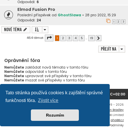
Odpovědi:
6
Elmod Fusion Pro
Poslední příspěvek od
GhostSlawa
«
28 pro 2022, 15:29
Odpovědi:
24
1
2
3
Nové téma
Stránka
1
z
19
464 témat
1
2
3
4
5
…
19
Další
Přejít na
Oprávnění fóra
Nemůžete
zakládat nová témata v tomto fóru
Nemůžete
odpovídat v tomto fóru
Nemůžete
upravovat své příspěvky v tomto fóru
Nemůžete
mazat své příspěvky v tomto fóru
Tato stránka používá cookies k zajištění správné
Domů
Obsah fóra
Všechny časy jsou v
UTC+02:00
funkčnosti fóra.
Zjistit více
Copyright © mujtank.cz 2009 - 2026
Flat Style by
Ian Bradley
Rozumím
Založeno na
phpBB
® Forum Software © phpBB Limited
Český překlad –
phpBB.cz
Soukromí
|
Podmínky