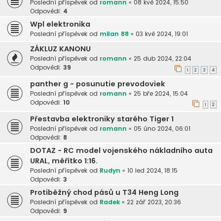
Poslední příspěvek od
romann
«
08 kvě 2024, 15:50
Odpovědi:
4
Wpl elektronika
Poslední příspěvek od
milan 88
«
03 kvě 2024, 19:01
ZÁKLUZ KANONU
Poslední příspěvek od
romann
«
25 dub 2024, 22:04
Odpovědi:
39
1
2
3
4
panther g - posunutie prevodoviek
Poslední příspěvek od
romann
«
25 bře 2024, 15:04
Odpovědi:
10
1
2
Přestavba elektroniky starého Tiger 1
Poslední příspěvek od
romann
«
05 úno 2024, 06:01
Odpovědi:
8
DOTAZ - RC model vojenského nákladního auta
URAL, měřítko 1:16.
Poslední příspěvek od
Rudyn
«
10 led 2024, 18:15
Odpovědi:
3
Protiběžný chod pásů u T34 Heng Long
Poslední příspěvek od
Radek
«
22 zář 2023, 20:36
Odpovědi:
9