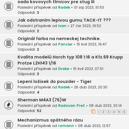
sada kovovych tlmicov pre stug III
Poslední příspěvek od
Radek
«
01 srp 2023, 10:53
Odpovědi:
3
Jak odstraním lepivou gumu TACK-IT ???
Poslední příspěvek od
Ivan
«
27 čer 2023, 19:52
Odpovědi:
2
Originál farba na nemeckej technike.
Poslední příspěvek od
Pancier
«
15 kvě 2023, 19:47
Odpovědi:
2
Kvalita modelů Horch typ 108 1:16 a Kfz.69 Krupp
Protze L2H143 1/16
Poslední příspěvek od
Drake
«
15 kvě 2023, 07:51
Odpovědi:
3
Lepení ložisek do pouzder - Tiger
Poslední příspěvek od
Radek
«
26 dub 2023, 20:30
Odpovědi:
4
Sherman M4A3 (76)W
Poslední příspěvek od
Radovan Preč
«
08 dub 2023, 20:14
Odpovědi:
52
1
2
3
4
5
6
Mechanizmus spätného rázu
Poslední příspěvek od
romann
«
08 dub 2023, 12:57