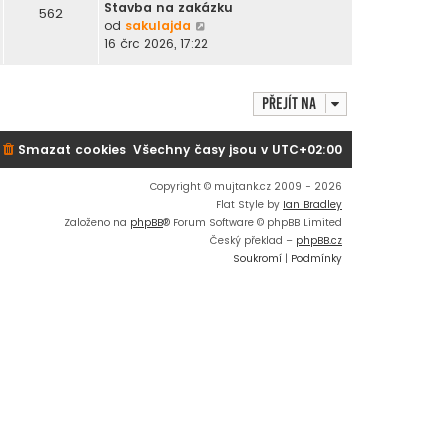
r
Stavba na zakázku
562
a
Z
od
sakulajda
z
o
16 črc 2026, 17:22
i
b
t
r
p
a
Přejít na
o
z
s
i
Smazat cookies
Všechny časy jsou v
UTC+02:00
l
t
e
p
d
o
Copyright © mujtank.cz 2009 - 2026
n
s
Flat Style by
Ian Bradley
í
l
Založeno na
phpBB
® Forum Software © phpBB Limited
p
e
Český překlad –
phpBB.cz
ř
d
Soukromí
|
Podmínky
í
n
s
í
p
p
ě
ř
v
í
e
s
k
p
ě
v
e