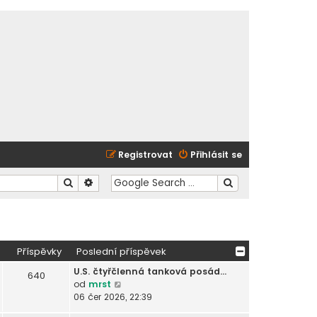
Registrovat
Přihlásit se
Hledat
Pokročilé hledání
Příspěvky
Poslední příspěvek
U.S. čtyřčlenná tanková posád…
640
Z
od
mrst
o
06 čer 2026, 22:39
b