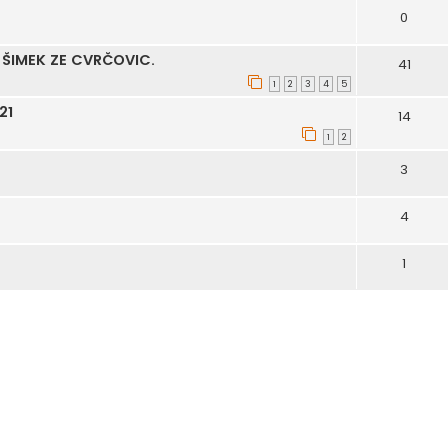
0
 ŠIMEK ZE CVRČOVIC.
41
1
2
3
4
5
21
14
1
2
3
4
1