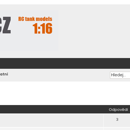
atní
ilé hledání
Odpovědi
3