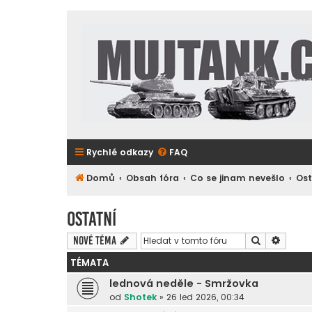
Rychlé odkazy
FAQ
Domů
Obsah fóra
Co se jinam nevešlo
Ost
Ostatní
Hledat
Pokroč
Nové téma
TÉMATA
lednová neděle - Smržovka
od
Shotek
»
26 led 2026, 00:34