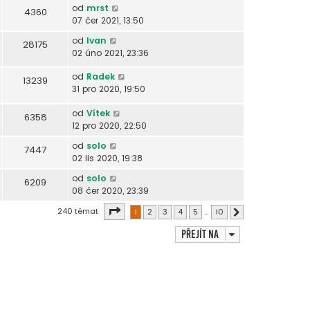
od
mrst
4360
07 čer 2021, 13:50
od
Ivan
28175
02 úno 2021, 23:36
od
Radek
13239
31 pro 2020, 19:50
od
Vítek
6358
12 pro 2020, 22:50
od
solo
7447
02 lis 2020, 19:38
od
solo
6209
08 čer 2020, 23:39
Stránka
1
z
10
240 témat
1
2
3
4
5
…
10
Další
Přejít na