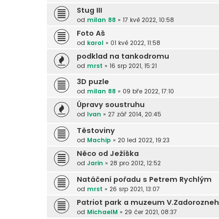
Stug III
od
milan 88
»
17 kvě 2022, 10:58
Foto Aš
od
karol
»
01 kvě 2022, 11:58
podklad na tankodromu
od
mrst
»
16 srp 2021, 15:21
3D puzle
od
milan 88
»
09 bře 2022, 17:10
Úpravy soustruhu
od
Ivan
»
27 zář 2014, 20:45
Těstoviny
od
Machip
»
20 led 2022, 19:23
Něco od Ježíška
od
Jarin
»
28 pro 2012, 12:52
Natáčení pořadu s Petrem Rychlým
od
mrst
»
26 srp 2021, 13:07
Patriot park a muzeum V.Zadorozne
od
MichaelM
»
29 čer 2021, 08:37