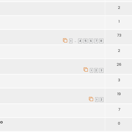
2
1
73
1
4
5
6
7
8
…
2
26
1
2
3
3
19
1
2
7
ho
0