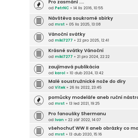
Pro zasmání ....
od
PetrNC
»
14 lis 2016, 10:55
Návštěva soukromé sbírky
od
mrst
»
05 lis 2025, 13:08
Vánoční svátky
od
miki7277
»
22 pro 2025, 12:41
Krásné svátky Vánoční
od
miki7277
»
21 pro 2024, 22:22
zaujímavá publikácia
od
karol
»
10 dub 2024, 13:42
Malé soustružnické nože do díry
od
Vítek
»
26 lis 2022, 23:45
pomůcky modeláře aneb ruční nástro
od
mrst
»
13 led 2021, 19:25
Pro fanoušky Shermanu
od
Ivan
»
22 zář 2022, 14:07
všehochuť WW II aneb obrázky co mo
od
mrst
»
13 dub 2020, 15:16