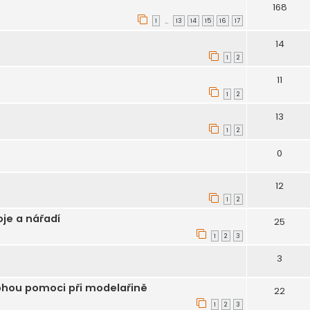
168
1
13
14
15
16
17
…
14
1
2
11
1
2
13
1
2
0
12
1
2
je a nářadí
25
1
2
3
3
hou pomoci při modelařině
22
1
2
3