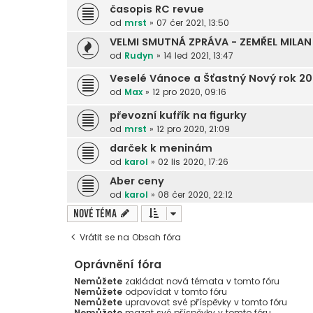
časopis RC revue
od
mrst
»
07 čer 2021, 13:50
VELMI SMUTNÁ ZPRÁVA - ZEMŘEL MILAN
od
Rudyn
»
14 led 2021, 13:47
Veselé Vánoce a Šťastný Nový rok 20
od
Max
»
12 pro 2020, 09:16
převozní kufřík na figurky
od
mrst
»
12 pro 2020, 21:09
darček k meninám
od
karol
»
02 lis 2020, 17:26
Aber ceny
od
karol
»
08 čer 2020, 22:12
Nové téma
Vrátit se na Obsah fóra
Oprávnění fóra
Nemůžete
zakládat nová témata v tomto fóru
Nemůžete
odpovídat v tomto fóru
Nemůžete
upravovat své příspěvky v tomto fóru
Nemůžete
mazat své příspěvky v tomto fóru