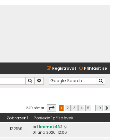
Registrovat
Přihlásit se
Hledat
Pokročilé hledání
Stránka
1
z
10
240 témat
1
2
3
4
5
…
10
Další
Zobrazení
Poslední příspěvek
od
kremak432
122189
01 úno 2026, 12:06