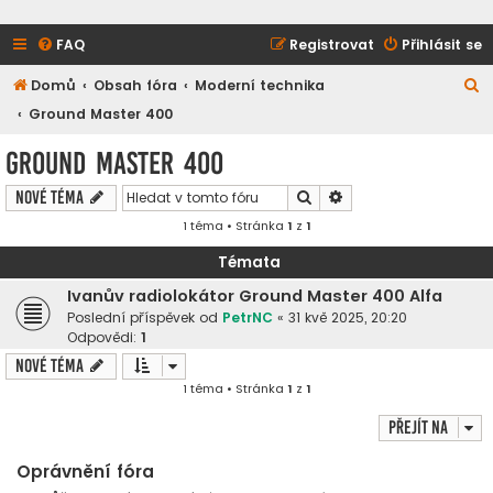
FAQ
Registrovat
Přihlásit se
H
Domů
Obsah fóra
Moderní technika
l
Ground Master 400
e
Ground Master 400
d
Hledat
Pokročilé hledání
Nové téma
a
1 téma • Stránka
1
z
1
t
Témata
Ivanův radiolokátor Ground Master 400 Alfa
Poslední příspěvek od
PetrNC
«
31 kvě 2025, 20:20
Odpovědi:
1
Nové téma
1 téma • Stránka
1
z
1
Přejít na
Oprávnění fóra