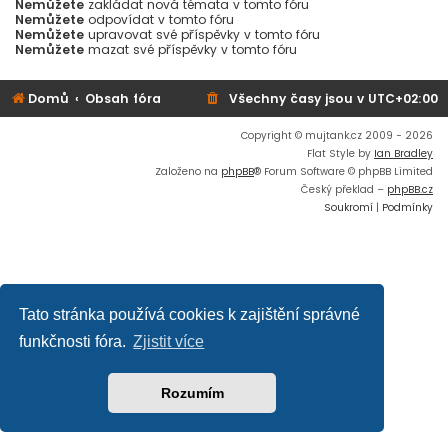
Nemůžete
zakládat nová témata v tomto fóru
Nemůžete
odpovídat v tomto fóru
Nemůžete
upravovat své příspěvky v tomto fóru
Nemůžete
mazat své příspěvky v tomto fóru
Domů
Obsah fóra
Všechny časy jsou v
UTC+02:00
Copyright © mujtank.cz 2009 - 2026
Flat Style by
Ian Bradley
Založeno na
phpBB
® Forum Software © phpBB Limited
Český překlad –
phpBB.cz
Soukromí
|
Podmínky
Tato stránka používá cookies k zajištění správné
funkčnosti fóra.
Zjistit více
Rozumím