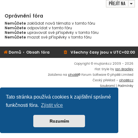
Přejít na
Oprávnění fóra
Nemůžete
zakládat nová témata v tomto fóru
Nemůžete
odpovídat v tomto fóru
Nemůžete
upravovat své příspěvky v tomto fóru
Nemůžete
mazat své příspěvky v tomto fóru
Domů
Obsah fóra
Všechny časy jsou v
UTC+02:00
Copyright © mujtank.cz 2009 - 2026
Flat Style by
Ian Bradley
Založeno na
phpBB
® Forum Software © phpBB Limited
Český překlad –
phpBB.cz
Soukromí
|
Podmínky
Tato stránka používá cookies k zajištění správné
funkčnosti fóra.
Zjistit více
Rozumím