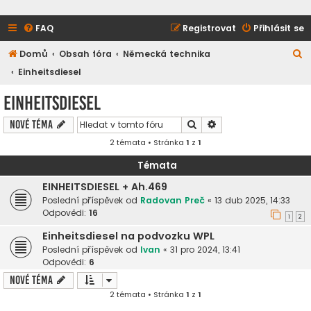
FAQ
Registrovat
Přihlásit se
H
Domů
Obsah fóra
Německá technika
l
Einheitsdiesel
e
Einheitsdiesel
d
Hledat
Pokročilé hledání
Nové téma
a
2 témata • Stránka
1
z
1
t
Témata
EINHEITSDIESEL + Ah.469
Poslední příspěvek od
Radovan Preč
«
13 dub 2025, 14:33
Odpovědi:
16
1
2
Einheitsdiesel na podvozku WPL
Poslední příspěvek od
Ivan
«
31 pro 2024, 13:41
Odpovědi:
6
Nové téma
2 témata • Stránka
1
z
1