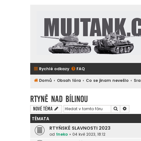
Rychlé odkazy
FAQ
Domů
Obsah fóra
Co se jinam nevešlo
Sra
Rtyně nad Bílinou
Hledat
Pokroč
Nové téma
TÉMATA
RTYŇSKÉ SLAVNOSTI 2023
od
fneko
»
04 kvě 2023, 18:12