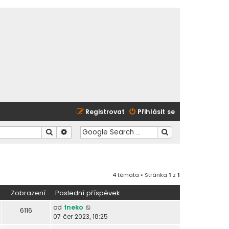
Registrovat
Přihlásit se
Hledat
Pokročilé hledání
4 témata • Stránka
1
z
1
Zobrazení
Poslední příspěvek
od
fneko
6116
07 čer 2023, 18:25