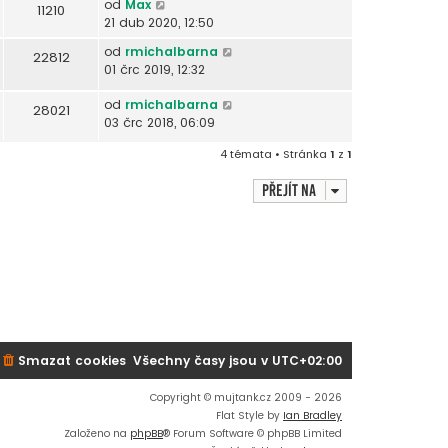
od
Max
11210
21 dub 2020, 12:50
od
rmichalbarna
22812
01 črc 2019, 12:32
od
rmichalbarna
28021
03 črc 2018, 06:09
4 témata • Stránka
1
z
1
Přejít na
Smazat cookies
Všechny časy jsou v
UTC+02:00
Copyright © mujtank.cz 2009 - 2026
Flat Style by
Ian Bradley
Založeno na
phpBB
® Forum Software © phpBB Limited