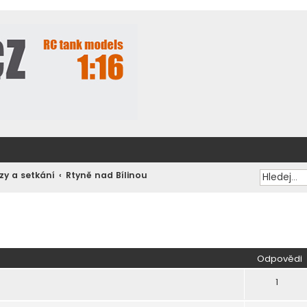
zy a setkání
Rtyně nad Bílinou
ilé hledání
Odpovědi
1