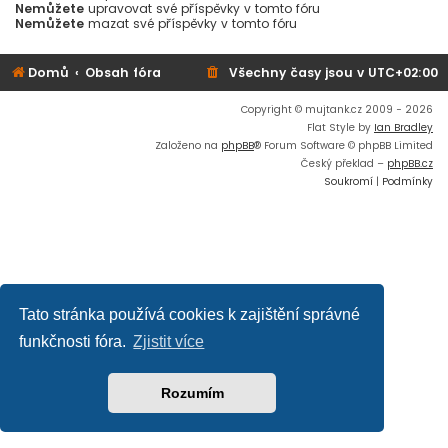
Nemůžete
upravovat své příspěvky v tomto fóru
Nemůžete
mazat své příspěvky v tomto fóru
Domů
Obsah fóra
Všechny časy jsou v
UTC+02:00
Copyright © mujtank.cz 2009 - 2026
Flat Style by
Ian Bradley
Založeno na
phpBB
® Forum Software © phpBB Limited
Český překlad –
phpBB.cz
Soukromí
|
Podmínky
Tato stránka používá cookies k zajištění správné
funkčnosti fóra.
Zjistit více
Rozumím