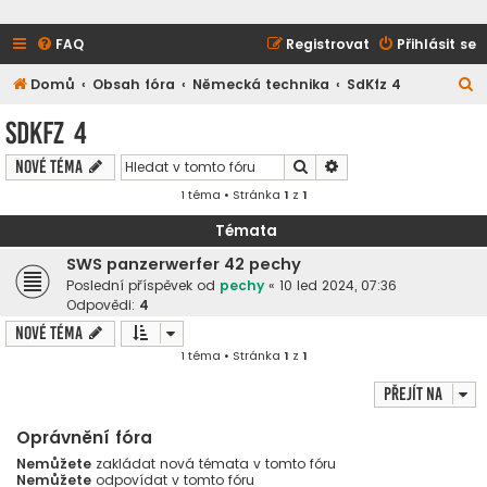
FAQ
Registrovat
Přihlásit se
H
Domů
Obsah fóra
Německá technika
SdKfz 4
l
SdKfz 4
e
Hledat
Pokročilé hledání
Nové téma
d
1 téma • Stránka
1
z
1
a
t
Témata
SWS panzerwerfer 42 pechy
Poslední příspěvek od
pechy
«
10 led 2024, 07:36
Odpovědi:
4
Nové téma
1 téma • Stránka
1
z
1
Přejít na
Oprávnění fóra
Nemůžete
zakládat nová témata v tomto fóru
Nemůžete
odpovídat v tomto fóru