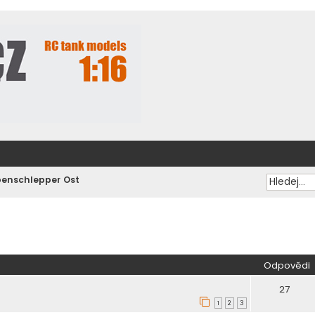
enschlepper Ost
ilé hledání
Odpovědi
27
1
2
3