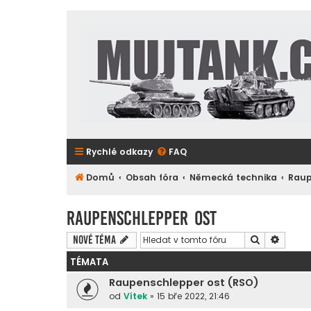
Rychlé odkazy
FAQ
Domů
Obsah fóra
Německá technika
Raup
Raupenschlepper Ost
Hledat
Pokroč
Nové téma
TÉMATA
Raupenschlepper ost (RSO)
od
Vítek
»
15 bře 2022, 21:46