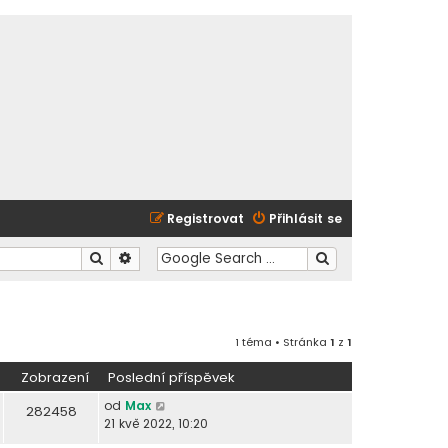
Registrovat
Přihlásit se
Hledat
Pokročilé hledání
1 téma • Stránka
1
z
1
Zobrazení
Poslední příspěvek
od
Max
282458
21 kvě 2022, 10:20