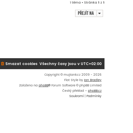
1 téma • Stránka
1
z
1
Přejít na
Smazat cookies
Všechny časy jsou v
UTC+02:00
Copyright © mujtank.cz 2009 - 2026
Flat Style by
Ian Bradley
Založeno na
phpBB
® Forum Software © phpBB Limited
Český překlad –
phpBB.cz
Soukromí
|
Podmínky