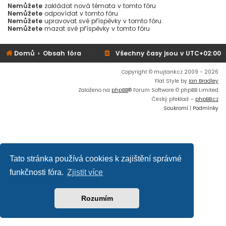
Nemůžete
zakládat nová témata v tomto fóru
Nemůžete
odpovídat v tomto fóru
Nemůžete
upravovat své příspěvky v tomto fóru
Nemůžete
mazat své příspěvky v tomto fóru
Domů
Obsah fóra
Všechny časy jsou v
UTC+02:00
Copyright © mujtank.cz 2009 - 2026
Flat Style by
Ian Bradley
Založeno na
phpBB
® Forum Software © phpBB Limited
Český překlad –
phpBB.cz
Soukromí
|
Podmínky
Tato stránka používá cookies k zajištění správné
funkčnosti fóra.
Zjistit více
Rozumím