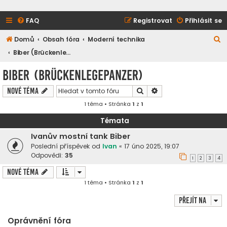
FAQ
Registrovat
Přihlásit se
H
Domů
Obsah fóra
Moderní technika
l
Biber (Brückenlegepanzer)
e
Biber (Brückenlegepanzer)
d
Hledat
Pokročilé hledání
Nové téma
a
1 téma • Stránka
1
z
1
t
Témata
Ivanův mostní tank Biber
Poslední příspěvek od
Ivan
«
17 úno 2025, 19:07
Odpovědi:
35
1
2
3
4
Nové téma
1 téma • Stránka
1
z
1
Přejít na
Oprávnění fóra