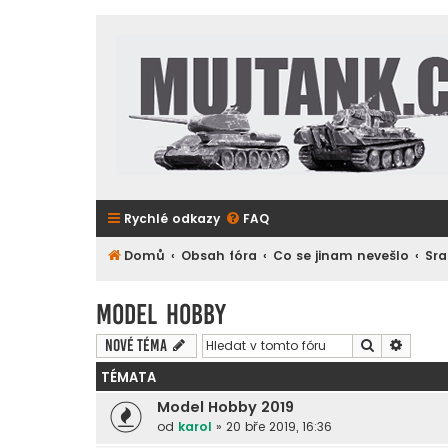
Rychlé odkazy
FAQ
Domů
Obsah fóra
Co se jinam nevešlo
Sra
Model Hobby
Hledat
Pokroč
Nové téma
TÉMATA
Model Hobby 2019
od
karol
»
20 bře 2019, 16:36