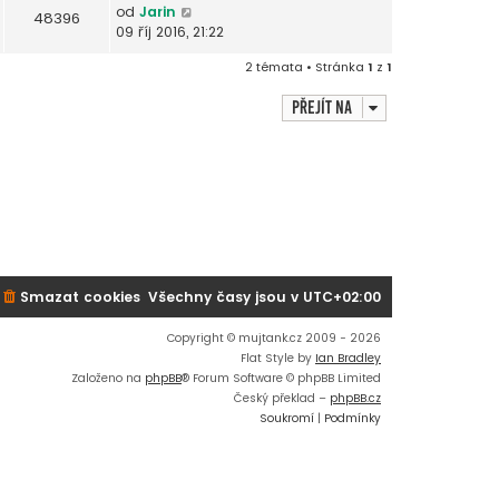
od
Jarin
48396
09 říj 2016, 21:22
2 témata • Stránka
1
z
1
Přejít na
Smazat cookies
Všechny časy jsou v
UTC+02:00
Copyright © mujtank.cz 2009 - 2026
Flat Style by
Ian Bradley
Založeno na
phpBB
® Forum Software © phpBB Limited
Český překlad –
phpBB.cz
Soukromí
|
Podmínky