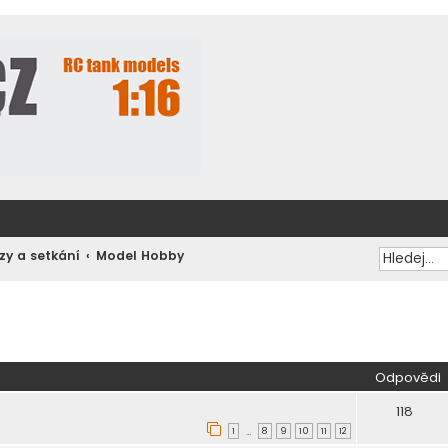
zy a setkání
Model Hobby
ilé hledání
Odpovědi
118
1
8
9
10
11
12
…