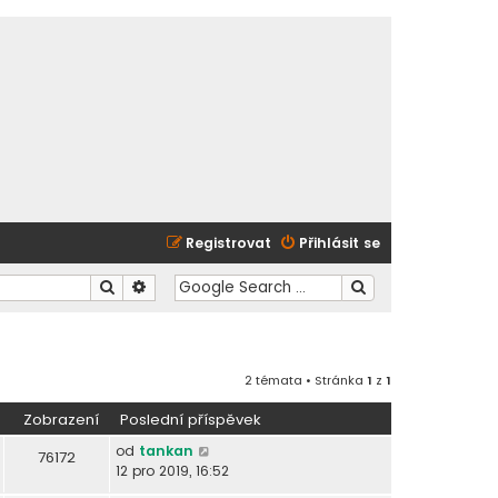
Registrovat
Přihlásit se
Hledat
Pokročilé hledání
2 témata • Stránka
1
z
1
Zobrazení
Poslední příspěvek
od
tankan
76172
12 pro 2019, 16:52