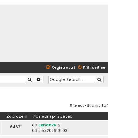
Registrovat
Přihlásit se
Hledat
Pokročilé hledání
8 témat • Stránka
1
z
1
Zobrazení
Poslední příspěvek
od
Jenda26
64631
06 úno 2026, 19:03