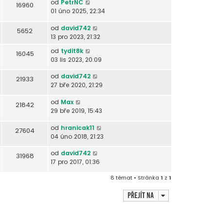
od
PetrNC
16960
01 úno 2025, 22:34
od
david742
5652
13 pro 2023, 21:32
od
tydit8k
16045
03 lis 2023, 20:09
od
david742
21933
27 bře 2020, 21:29
od
Max
21842
29 bře 2019, 15:43
od
hranicak11
27604
04 úno 2018, 21:23
od
david742
31968
17 pro 2017, 01:36
8 témat • Stránka
1
z
1
Přejít na