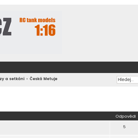
zy a setkání
Česká Metuje
ilé hledání
Odpovědi
5