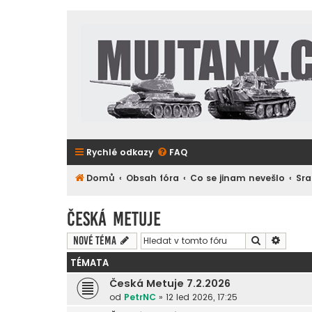
Rychlé odkazy
FAQ
Domů
Obsah fóra
Co se jinam nevešlo
Sra
Česká Metuje
Hledat
Pokroč
Nové téma
TÉMATA
Česká Metuje 7.2.2026
od
PetrNC
»
12 led 2026, 17:25