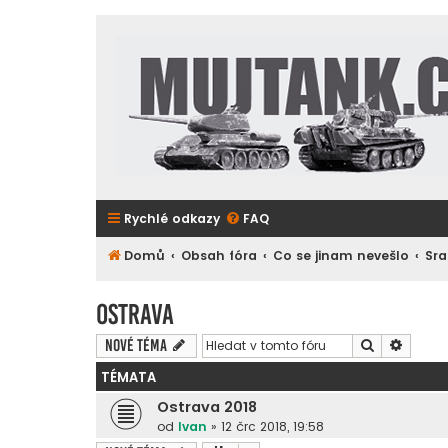
Rychlé odkazy
FAQ
Domů
Obsah fóra
Co se jinam nevešlo
Sra
Ostrava
Hledat
Pokroč
Nové téma
TÉMATA
Ostrava 2018
od
Ivan
»
12 črc 2018, 19:58