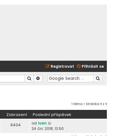
Registrovat
Přihlásit se
Hledat
Pokročilé hledání
1 téma • Stránka
1
z
1
Zobrazení
Poslední příspěvek
od
Ivan
9434
24 črc 2018, 13:50