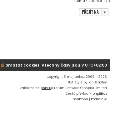
1 téma • Stránka
1
z
1
Přejít na
Smazat cookies
Všechny časy jsou v
UTC+02:00
Copyright © mujtank.cz 2009 - 2026
Flat Style by
Ian Bradley
Založeno na
phpBB
® Forum Software © phpBB Limited
Český překlad –
phpBB.cz
Soukromí
|
Podmínky