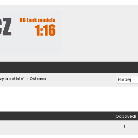
zy a setkání
Ostrava
ilé hledání
Odpovědi
1