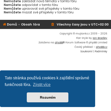
Nemůžete
zakládat nová témata v tomto fóru
Nemůžete
odpovídat v tomto fóru
Nemůžete
upravovat své příspěvky v tomto fóru
Nemůžete
mazat své příspěvky v tomto fóru
Domů
Obsah fóra
Všechny časy jsou v
UTC+02:00
Copyright © mujtank.cz 2009 - 2026
Flat Style by
Ian Bradley
Založeno na
phpBB
® Forum Software © phpBB Limited
Český překlad –
phpBB.cz
Soukromí
|
Podmínky
Tato stránka používá cookies k zajištění správné
funkčnosti fóra.
Zjistit více
Rozumím