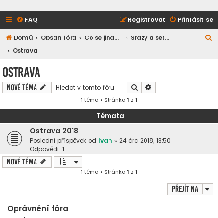
FAQ
Registrovat
Přihlásit se
H
Domů
Obsah fóra
Co se jinam nevešlo
Srazy a setkání
l
Ostrava
e
Ostrava
d
Hledat
Pokročilé hledání
Nové téma
a
1 téma • Stránka
1
z
1
t
Témata
Ostrava 2018
Poslední příspěvek od
Ivan
«
24 črc 2018, 13:50
Odpovědi:
1
Nové téma
1 téma • Stránka
1
z
1
Přejít na
Oprávnění fóra