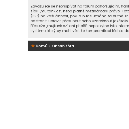
Zavazujete se nepřispívat na fórum pohoršujícím, han
sídlí „mujtank.cz“, nebo platné mezinárodní právo. Ta
(ISP) na vaši činnost, pokud bude uznáno za nutné. IP
odstranit, upravit, přesunout nebo uzamknout jakékoli
Přestože „mujtank.cz“ ani phpBB neposkytne tyto infor
systému, který by mohl vést ke kompromitaci těchto da
Domů
Obsah fóra