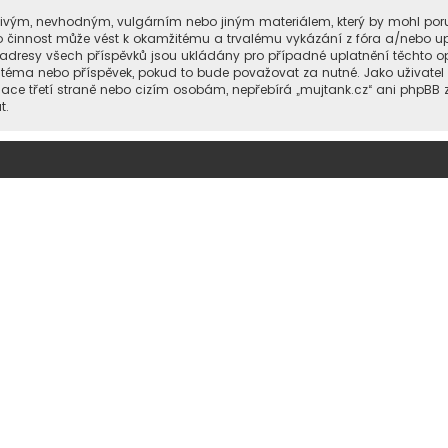
livým, nevhodným, vulgárním nebo jiným materiálem, který by mohl poru
to činnost může vést k okamžitému a trvalému vykázání z fóra a/nebo u
 adresy všech příspěvků jsou ukládány pro případné uplatnění těchto op
v téma nebo příspěvek, pokud to bude považovat za nutné. Jako uživatel
mace třetí straně nebo cizím osobám, nepřebírá „mujtank.cz“ ani phpBB 
t.