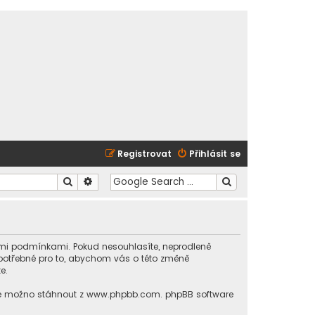
Registrovat
Přihlásit se
Hledat
Pokročilé hledání
ícími podmínkami. Pokud nesouhlasíte, neprodleně
e potřebné pro to, abychom vás o této změně
e.
 je možno stáhnout z
www.phpbb.com
. phpBB software