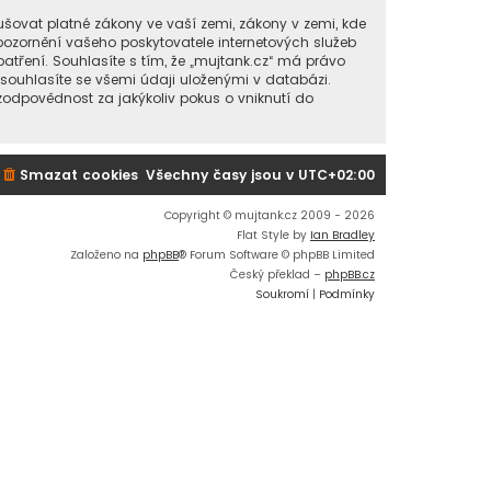
šovat platné zákony ve vaší zemi, zákony v zemi, kde
pozornění vašeho poskytovatele internetových služeb
atření. Souhlasíte s tím, že „mujtank.cz“ má právo
 souhlasíte se všemi údaji uloženými v databázi.
zodpovědnost za jakýkoliv pokus o vniknutí do
Smazat cookies
Všechny časy jsou v
UTC+02:00
Copyright © mujtank.cz 2009 - 2026
Flat Style by
Ian Bradley
Založeno na
phpBB
® Forum Software © phpBB Limited
Český překlad –
phpBB.cz
Soukromí
|
Podmínky