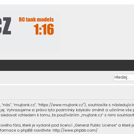
, “nás”, “mujtank.cz”, “https://www.mujtank.cz”), souhlasíte s následuj
te jej. Vyhrazujeme si právo tyto podmínky kdykoliv změnit a učiníme vš
 sledovat vzhledem k tomu, že používáním „mujtank.cz“ s nimi souhlasít
ového fóra, které je vydané pod licencí „
General Public License
“ a které
informace o phpBB navštivte:
http://www.phpbb.com/
.