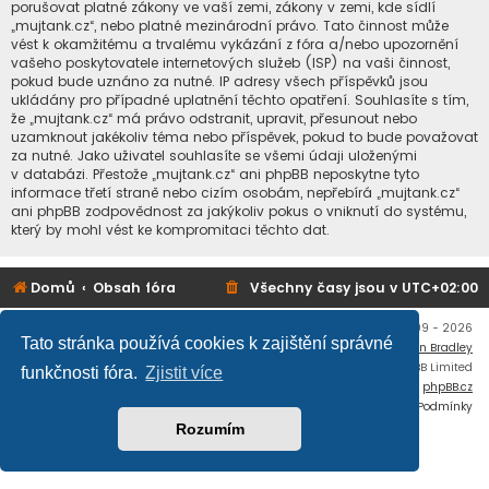
porušovat platné zákony ve vaší zemi, zákony v zemi, kde sídlí
„mujtank.cz“, nebo platné mezinárodní právo. Tato činnost může
vést k okamžitému a trvalému vykázání z fóra a/nebo upozornění
vašeho poskytovatele internetových služeb (ISP) na vaši činnost,
pokud bude uznáno za nutné. IP adresy všech příspěvků jsou
ukládány pro případné uplatnění těchto opatření. Souhlasíte s tím,
že „mujtank.cz“ má právo odstranit, upravit, přesunout nebo
uzamknout jakékoliv téma nebo příspěvek, pokud to bude považovat
za nutné. Jako uživatel souhlasíte se všemi údaji uloženými
v databázi. Přestože „mujtank.cz“ ani phpBB neposkytne tyto
informace třetí straně nebo cizím osobám, nepřebírá „mujtank.cz“
ani phpBB zodpovědnost za jakýkoliv pokus o vniknutí do systému,
který by mohl vést ke kompromitaci těchto dat.
Domů
Obsah fóra
Všechny časy jsou v
UTC+02:00
Copyright © mujtank.cz 2009 - 2026
Tato stránka používá cookies k zajištění správné
Flat Style by
Ian Bradley
Založeno na
phpBB
® Forum Software © phpBB Limited
funkčnosti fóra.
Zjistit více
Český překlad –
phpBB.cz
Soukromí
|
Podmínky
Rozumím