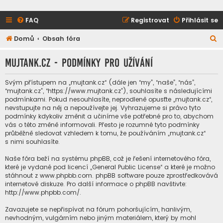
FAQ
Registrovat
Přihlásit se
H
Domů
Obsah fóra
l
mujtank.cz - Podmínky pro užívání
e
d
Svým přístupem na „mujtank.cz“ (dále jen “my”, “naše”, “nás”,
a
“mujtank.cz”, “https://www.mujtank.cz”), souhlasíte s následujícími
podmínkami. Pokud nesouhlasíte, neprodleně opusťte „mujtank.cz“,
t
nevstupujte na něj a nepoužívejte jej. Vyhrazujeme si právo tyto
podmínky kdykoliv změnit a učiníme vše potřebné pro to, abychom
vás o této změně informovali. Přesto je rozumné tyto podmínky
průběžně sledovat vzhledem k tomu, že používáním „mujtank.cz“
s nimi souhlasíte.
Naše fóra beží na systému phpBB, což je řešení internetového fóra,
které je vydané pod licencí „
General Public License
“ a které je možno
stáhnout z
www.phpbb.com
. phpBB software pouze zprostředkovává
internetové diskuze. Pro další informace o phpBB navštivte:
http://www.phpbb.com/
.
Zavazujete se nepřispívat na fórum pohoršujícím, hanlivým,
nevhodným, vulgárním nebo jiným materiálem, který by mohl