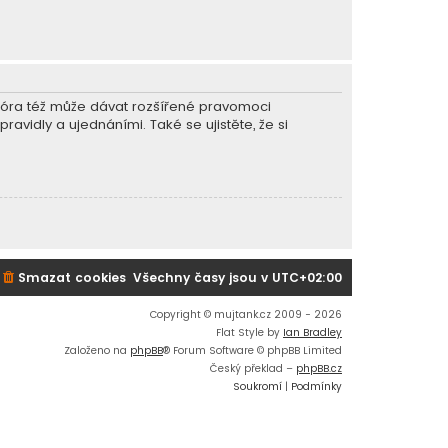
r fóra též může dávat rozšířené pravomoci
ravidly a ujednáními. Také se ujistěte, že si
Smazat cookies
Všechny časy jsou v
UTC+02:00
Copyright © mujtank.cz 2009 - 2026
Flat Style by
Ian Bradley
Založeno na
phpBB
® Forum Software © phpBB Limited
Český překlad –
phpBB.cz
Soukromí
|
Podmínky