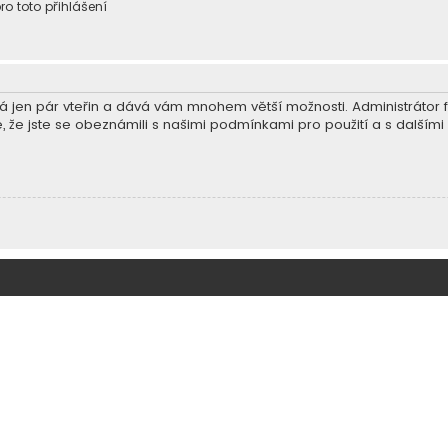
ro toto přihlášení
trvá jen pár vteřin a dává vám mnohem větší možnosti. Administráto
e, že jste se obeznámili s našimi podmínkami pro použití a s dalšími p