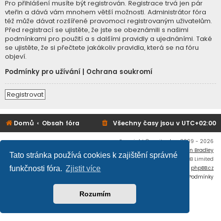
Pro přihlášení musíte být registrován. Registrace trvá jen pár
vteřin a dává vám mnohem větší možnosti. Administrátor fóra
též může dávat rozšířené pravomoci registrovaným uživatelům.
Před registrací se ujistěte, že jste se obeznámili s našimi
podmínkami pro použití a s dalšími pravidly a ujednáními. Také
se ujistěte, že si přečtete jakákoliv pravidla, která se na fóru
objeví.
Podmínky pro užívání
|
Ochrana soukromí
Registrovat
Domů
Obsah fóra
Všechny časy jsou v
UTC+02:00
Copyright © mujtank.cz 2009 - 2026
Flat Style by
Ian Bradley
Tato stránka používá cookies k zajištění správné
Založeno na
phpBB
® Forum Software © phpBB Limited
Český překlad –
phpBB.cz
funkčnosti fóra.
Zjistit více
Soukromí
|
Podmínky
Rozumím