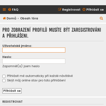
FAQ
Registrovat
Přihlásit se
H
Domů
Obsah fóra
l
Pro zobrazení profilů musíte být zaregistrováni
e
a přihlášeni.
d
a
Uživatelské jméno:
t
Heslo:
Zapomněl(a) jsem heslo
Přihlásit mě automaticky při každé návštěvě
Skrýt můj online stav pro toto přihlášení
REGISTROVAT