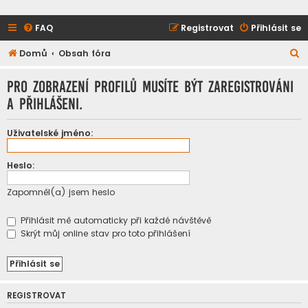
FAQ
Registrovat
Přihlásit se
H
Domů
Obsah fóra
l
Pro zobrazení profilů musíte být zaregistrováni
e
a přihlášeni.
d
a
Uživatelské jméno:
t
Heslo:
Zapomněl(a) jsem heslo
Přihlásit mě automaticky při každé návštěvě
Skrýt můj online stav pro toto přihlášení
REGISTROVAT