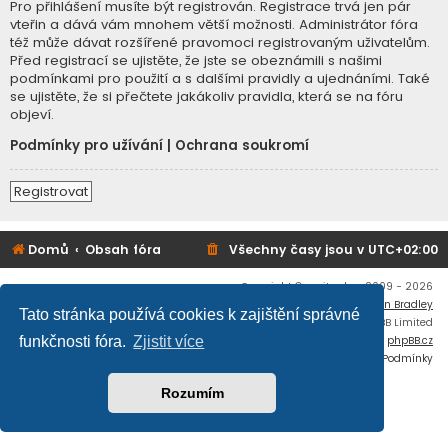
Pro přihlášení musíte být registrován. Registrace trvá jen pár
vteřin a dává vám mnohem větší možnosti. Administrátor fóra
též může dávat rozšířené pravomoci registrovaným uživatelům.
Před registrací se ujistěte, že jste se obeznámili s našimi
podmínkami pro použití a s dalšími pravidly a ujednáními. Také
se ujistěte, že si přečtete jakákoliv pravidla, která se na fóru
objeví.
Podmínky pro užívání
|
Ochrana soukromí
Registrovat
Domů
Obsah fóra
Všechny časy jsou v
UTC+02:00
Copyright © mujtank.cz 2009 - 2026
Flat Style by
Ian Bradley
Tato stránka používá cookies k zajištění správné
Založeno na
phpBB
® Forum Software © phpBB Limited
Český překlad –
phpBB.cz
funkčnosti fóra.
Zjistit více
Soukromí
|
Podmínky
Rozumím