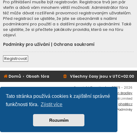
Pro přihlášení musíte být registrován. Registrace trvá jen pár
vteřin a dává vám mnohem větší možnosti. Administrátor fóra
též může dávat rozšířené pravomoci registrovaným uživatelům.
Před registrací se ujistěte, že jste se obeznámili s našimi
podmínkami pro použití a s dalšími pravidly a ujednáními. Také
se ujistěte, že si přečtete jakákoliv pravidla, která se na fóru
objeví.
Podmínky pro užívání
|
Ochrana soukromí
Registrovat
Domů
Obsah fóra
Všechny časy jsou v
UTC+02:00
Copyright © mujtank.cz 2009 - 2026
Flat Style by
Ian Bradley
Tato stránka používá cookies k zajištění správné
Založeno na
phpBB
® Forum Software © phpBB Limited
Český překlad –
phpBB.cz
funkčnosti fóra.
Zjistit více
Soukromí
|
Podmínky
Rozumím