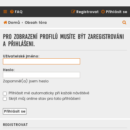
FAQ
Registrovat
Přihlásit se
H
Domů
Obsah fóra
l
Pro zobrazení profilů musíte být zaregistrováni
e
a přihlášeni.
d
a
Uživatelské jméno:
t
Heslo:
Zapomněl(a) jsem heslo
Přihlásit mě automaticky při každé návštěvě
Skrýt můj online stav pro toto přihlášení
REGISTROVAT