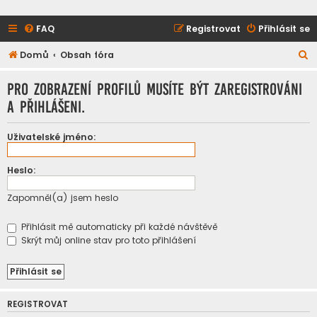
FAQ
Registrovat
Přihlásit se
H
Domů
Obsah fóra
l
Pro zobrazení profilů musíte být zaregistrováni
e
a přihlášeni.
d
a
Uživatelské jméno:
t
Heslo:
Zapomněl(a) jsem heslo
Přihlásit mě automaticky při každé návštěvě
Skrýt můj online stav pro toto přihlášení
REGISTROVAT