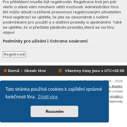
Pro přihlášení musíte být registrován. Registrace trvá jen pár
vteřin a dává vám mnohem větší možnosti. Administrátor fóra
též může dávat rozšířené pravomoci registrovaným uživatelům.
Před registrací se ujistěte, že jste se obeznámili s našimi
podmínkami pro použití a s dalšími pravidly a ujednáními. Také
se ujistěte, že si přečtete jakákoliv pravidla, která se na fóru
objeví.
Podmínky pro užívání
|
Ochrana soukromí
Registrovat
Domů
Obsah fóra
Všechny časy jsou v
UTC+02:00
Copyright © mujtank.cz 2009 - 2026
Flat Style by
Ian Bradley
Tato stránka používá cookies k zajištění správné
Založeno na
phpBB
® Forum Software © phpBB Limited
Český překlad –
phpBB.cz
funkčnosti fóra.
Zjistit více
Soukromí
|
Podmínky
Rozumím