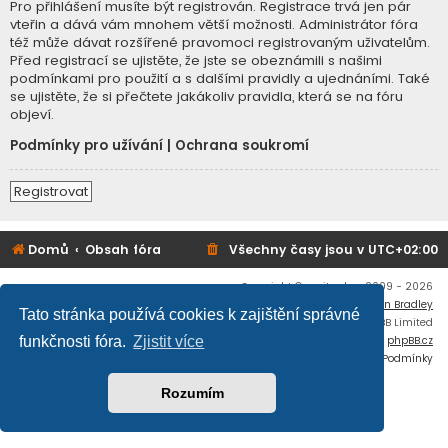
Pro přihlášení musíte být registrován. Registrace trvá jen pár
vteřin a dává vám mnohem větší možnosti. Administrátor fóra
též může dávat rozšířené pravomoci registrovaným uživatelům.
Před registrací se ujistěte, že jste se obeznámili s našimi
podmínkami pro použití a s dalšími pravidly a ujednáními. Také
se ujistěte, že si přečtete jakákoliv pravidla, která se na fóru
objeví.
Podmínky pro užívání
|
Ochrana soukromí
Registrovat
Domů
Obsah fóra
Všechny časy jsou v
UTC+02:00
Copyright © mujtank.cz 2009 - 2026
Flat Style by
Ian Bradley
Tato stránka používá cookies k zajištění správné
Založeno na
phpBB
® Forum Software © phpBB Limited
Český překlad –
phpBB.cz
funkčnosti fóra.
Zjistit více
Soukromí
|
Podmínky
Rozumím