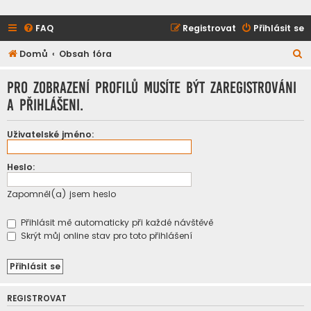
FAQ
Registrovat
Přihlásit se
H
Domů
Obsah fóra
l
Pro zobrazení profilů musíte být zaregistrováni
e
a přihlášeni.
d
a
Uživatelské jméno:
t
Heslo:
Zapomněl(a) jsem heslo
Přihlásit mě automaticky při každé návštěvě
Skrýt můj online stav pro toto přihlášení
REGISTROVAT