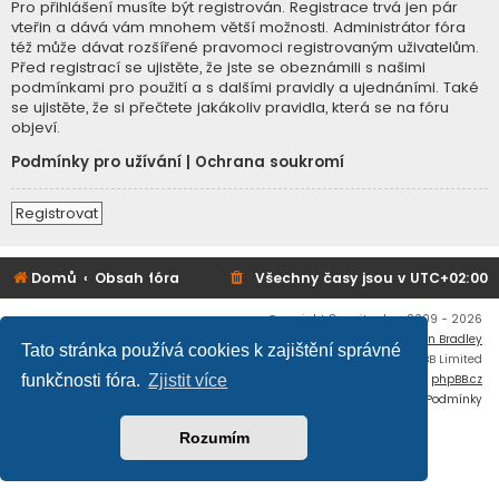
Pro přihlášení musíte být registrován. Registrace trvá jen pár
vteřin a dává vám mnohem větší možnosti. Administrátor fóra
též může dávat rozšířené pravomoci registrovaným uživatelům.
Před registrací se ujistěte, že jste se obeznámili s našimi
podmínkami pro použití a s dalšími pravidly a ujednáními. Také
se ujistěte, že si přečtete jakákoliv pravidla, která se na fóru
objeví.
Podmínky pro užívání
|
Ochrana soukromí
Registrovat
Domů
Obsah fóra
Všechny časy jsou v
UTC+02:00
Copyright © mujtank.cz 2009 - 2026
Flat Style by
Ian Bradley
Tato stránka používá cookies k zajištění správné
Založeno na
phpBB
® Forum Software © phpBB Limited
Český překlad –
phpBB.cz
funkčnosti fóra.
Zjistit více
Soukromí
|
Podmínky
Rozumím