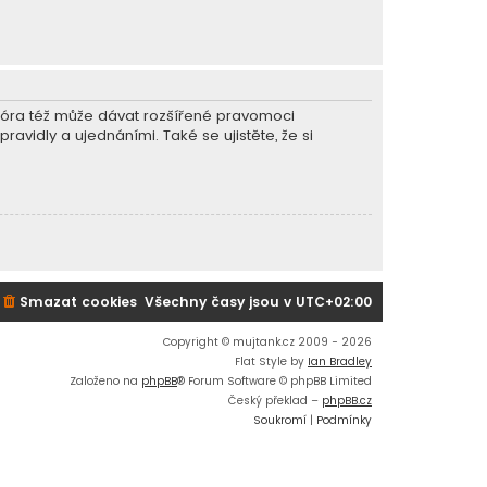
r fóra též může dávat rozšířené pravomoci
ravidly a ujednáními. Také se ujistěte, že si
Smazat cookies
Všechny časy jsou v
UTC+02:00
Copyright © mujtank.cz 2009 - 2026
Flat Style by
Ian Bradley
Založeno na
phpBB
® Forum Software © phpBB Limited
Český překlad –
phpBB.cz
Soukromí
|
Podmínky