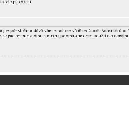
ro toto přihlášení
trvá jen pár vteřin a dává vám mnohem větší možnosti. Administráto
e, že jste se obeznámili s našimi podmínkami pro použití a s dalšími p