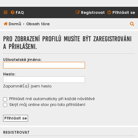
FAQ
Registrovat
Přihlásit se
H
Domů
Obsah fóra
l
Pro zobrazení profilů musíte být zaregistrováni
e
a přihlášeni.
d
a
Uživatelské jméno:
t
Heslo:
Zapomněl(a) jsem heslo
Přihlásit mě automaticky při každé návštěvě
Skrýt můj online stav pro toto přihlášení
REGISTROVAT