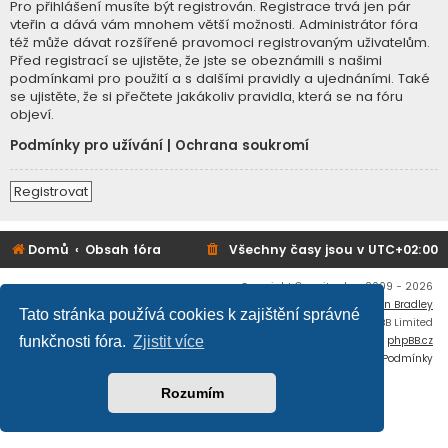
Pro přihlášení musíte být registrován. Registrace trvá jen pár
vteřin a dává vám mnohem větší možnosti. Administrátor fóra
též může dávat rozšířené pravomoci registrovaným uživatelům.
Před registrací se ujistěte, že jste se obeznámili s našimi
podmínkami pro použití a s dalšími pravidly a ujednáními. Také
se ujistěte, že si přečtete jakákoliv pravidla, která se na fóru
objeví.
Podmínky pro užívání
|
Ochrana soukromí
Registrovat
Domů
Obsah fóra
Všechny časy jsou v
UTC+02:00
Copyright © mujtank.cz 2009 - 2026
Flat Style by
Ian Bradley
Tato stránka používá cookies k zajištění správné
Založeno na
phpBB
® Forum Software © phpBB Limited
Český překlad –
phpBB.cz
funkčnosti fóra.
Zjistit více
Soukromí
|
Podmínky
Rozumím